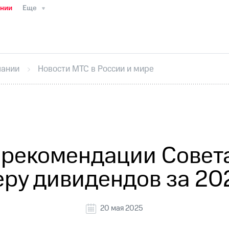
ании
Еще
ТС
Пресс-релизы
МТС о технологиях
ТС
История компании
Руководство региона
Правова
стижения
Интервью
Финансовая отчетность
Конта
пании
Новости МТС в России и мире
тивный секретарь
Раскрытие информации
Информа
ный кабинет акционера
Акционерный капитал
Конт
Порядок выкупа акций
Дивиденды
Рынок облигаци
 погашении именных облигаций
Другое
Регистрато
 рекомендации Совета
ру дивидендов за 20
20 мая 2025