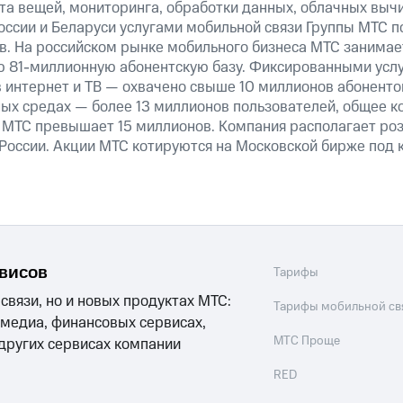
та вещей, мониторинга, обработки данных, облачных выч
оссии и Беларуси услугами мобильной связи Группы МТС п
в. На российском рынке мобильного бизнеса МТС занима
ую
81-миллионную
абонентскую базу. Фиксированными усл
 интернет и ТВ — охвачено свыше 10 миллионов абоненто
ных средах — более 13 миллионов пользователей, общее к
 МТС превышает 15 миллионов. Компания располагает роз
 России. Акции МТС котируются на Московской бирже под 
рвисов
Тарифы
 связи, но и новых продуктах МТС:
Тарифы мобильной св
 медиа, финансовых сервисах,
МТС Проще
 других сервисах компании
RED