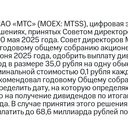
ПАО «МТС» (MOEX: MTSS), цифровая 
ешениях, принятых Советом директо
20 мая 2025 года. Совет директоров
годовому общему собранию акционе
юня 2025 года, одобрить выплату ди
од в размере 35,0 рубля на одну об
инальной стоимостью 0,1 рубля кажд
екомендовал годовому Общему собр
еделить дату, на которую определяю
 на получение дивидендов по итога
да. В случае принятия этого решени
латить до 68,6 миллиарда рублей по