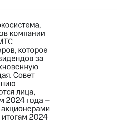
экосистема,
ров компании
 МТС
ров, которое
видендов за
ыкновенную
ая. Совет
анию
тся лица,
м 2024 года –
я акционерами
 итогам 2024