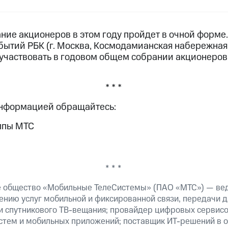
ние акционеров в этом году пройдет в очной форме
ытий РБК (г. Москва, Космодамианская набережная, д
участвовать в годовом общем собрании акционеров,
* * *
информацией обращайтесь:
ппы МТС
* * *
е общество «Мобильные ТелеСистемы» (ПАО «МТС») — ве
ению услуг мобильной и фиксированной связи, передачи д
 и спутникового
ТВ-вещания;
провайдер цифровых сервисо
истем и мобильных приложений; поставщик
ИТ-решений
в о