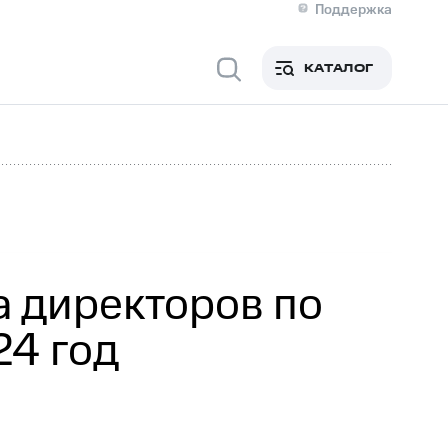
Поддержка
О МТС
я информация
Контакты
КАТАЛОГ
Медиа-центр
кты
Новости в регионе
Инвесторам и акционерам
ция акционерам
Документы
роль и аудит
Рынок акций
й
Описание
р
Реквизиты
Контакты
Устойчивое развитие
Комплаенс и деловая этика
На главную
 директоров по
24 год