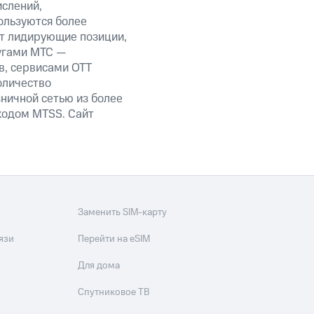
ислений,
ользуются более
ет лидирующие позиции,
угами МТС —
в, сервисами OTT
оличество
ничной сетью из более
кодом MTSS. Сайт
Заменить SIM-карту
язи
Перейти на eSIM
Для дома
Спутниковое ТВ