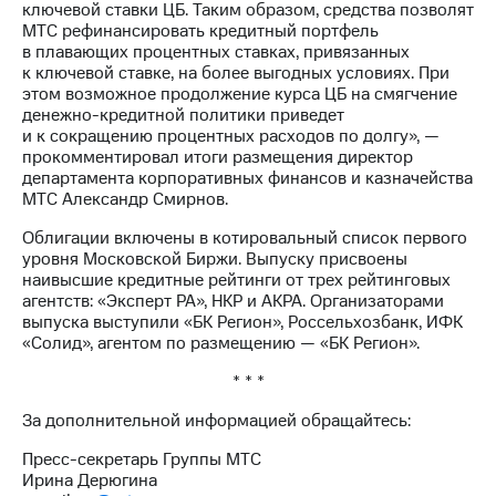
Раскрытие
ключевой ставки ЦБ. Таким образом, средства позволят
информации
МТС рефинансировать кредитный портфель
Информация
в плавающих процентных ставках, привязанных
акционерам
к ключевой ставке, на более выгодных условиях. При
Документы
этом возможное продолжение курса ЦБ на смягчение
ПАО
денежно-кредитной политики приведет
"МТС"
и к сокращению процентных расходов по долгу», —
Собрания
прокомментировал итоги размещения директор
акционеров
департамента корпоративных финансов и казначейства
Личный
МТС Александр Смирнов.
кабинет
акционера
Облигации включены в котировальный список первого
Акционерный
уровня Московской Биржи. Выпуску присвоены
капитал
наивысшие кредитные рейтинги от трех рейтинговых
Контроль
агентств: «Эксперт РА», НКР и АКРА. Организаторами
и
выпуска выступили «БК Регион», Россельхозбанк, ИФК
аудит
«Солид», агентом по размещению — «БК Регион».
Рынок
* * *
акций
За дополнительной информацией обращайтесь:
Описание
Программа
Пресс-секретарь Группы МТС
приобретения
Ирина Дерюгина
Порядок