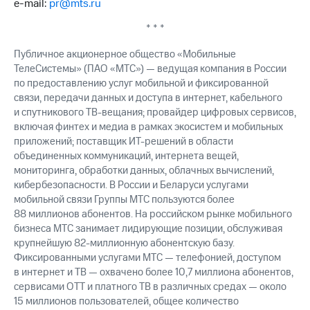
e-mail:
pr@mts.ru
выкупа
акций
* * *
Дивиденды
Рынок
Публичное акционерное общество «Мобильные
облигаций
ТелеСистемы» (ПАО «МТС») — ведущая компания в России
по предоставлению услуг мобильной и фиксированной
Описание
связи, передачи данных и доступа в интернет, кабельного
Еврооблигации-2023
и спутникового ТВ-вещания; провайдер цифровых сервисов,
Уведомление
о
включая финтех и медиа в рамках экосистем и мобильных
погашении
приложений; поставщик ИТ-решений в области
именных
объединенных коммуникаций, интернета вещей,
облигаций
мониторинга, обработки данных, облачных вычислений,
Другое
кибербезопасности. В России и Беларуси услугами
мобильной связи Группы МТС пользуются более
Регистратор
88 миллионов абонентов. На российском рынке мобильного
Реквизиты
бизнеса МТС занимает лидирующие позиции, обслуживая
Контакты
крупнейшую 82-миллионную абонентскую базу.
йчивое развитие
Фиксированными услугами МТС — телефонией, доступом
и деловая этика
в интернет и ТВ — охвачено более 10,7 миллиона абонентов,
На главную
сервисами OTT и платного ТВ в различных средах — около
15 миллионов пользователей, общее количество