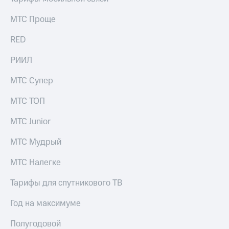
МТС Проще
RED
РИИЛ
МТС Супер
МТС ТОП
МТС Junior
МТС Мудрый
МТС Налегке
Тарифы для спутникового ТВ
Год на максимуме
Полугодовой