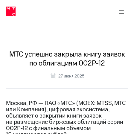
О
сторам и акционерам
Комплаенс и деловая этика
Устойчивое развитие
Медиа-центр
О МТС
О МТС
На главную
компании
О
компании
Стратегия
Стратегия
Все Новости
Карьера
в МТС
Карьера
в МТС
Пресс-
МТС успешно закрыла книгу заявок
релизы
История
по облигациям 002Р-12
компании
МТС
о технологиях
Руководство
27 июня 2025
региона
Правовая
информация
Москва, РФ — ПАО «МТС» (MOEX: MTSS, МТС
или Компания), цифровая экосистема,
Контакты
объявляет о закрытии книги заявок
на размещение биржевых облигаций серии
Медиа-центр
Пресс-
002Р-12 с финальным объемом
релизы