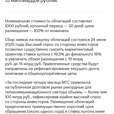
15 миллиардов рублей.
МТС
о технологиях
Номинальная стоимость облигаций составляет
Достижения
1000 рублей, купонный период — 30 дней, цена
размещения — 100% от номинала.
Интервью
Сбор заявок на покупку облигаций состоялся 24 июня
Финансовая
2025 года. Высокий спрос со стороны инвесторов
отчетность
позволил существенно снизить маркетинговый
ориентир ставки купона с 19,5% до финального 18%
Контакты
и увеличить объем размещения с 10 млрд
руб. до 15 млрд руб. Привлеченные средства будут
Новости
направлены на рефинансирование текущего долга
в
компании и общекорпоративные цели.
регионе
«За последние четыре месяца МТС привлекла
м и акционерам
на публичном долговом рынке рекордные для
Корпоративное
телекоммуникационного сектора объемы — более чем
управление
100 млрд руб., зафиксировав крайне высокий спрос
со стороны инвесторов. Размещение облигаций
Корпоративный
предполагало преимущественно короткий срок
секретарь
обращения (около одного года) и ставку купона ниже