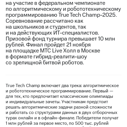
на участие в федеральном чемпионате
по алгоритмическому и робототехническому
МТС
программированию True Tech Champ-2025.
о технологиях
Соревнование рассчитано как
Достижения
на школьников и студентов, так
и на действующих ИТ-специалистов.
Интервью
Призовой фонд турнира превышает 10 млн
рублей. Финал пройдет 21 ноября
Финансовая
на площадке МТС Live Холл в Москве
отчетность
в формате гибрид-реалити-шоу
со зрелищной битвой роботов.
Контакты
Новости
в
регионе
True Tech Champ включает два трека: алгоритмическое
и робототехническое программирование. Первый —
м и акционерам
для тех, кто предпочитает классические олимпиады
Корпоративное
и индивидуальные зачеты. Участникам предстоит
управление
решать алгоритмические задачи разной сложности
и работать со структурами данных в двух отборочных
Корпоративный
турах онлайн и в офлайн-финале. Победители получат
секретарь
1 млн рублей за первое место, по 500 тыс. рублей