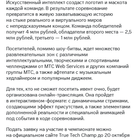
Искусственный интеллект создаст логотип и маскота
выкупа
каждой команде. В результате соревнование
акций
превратится в живую захватывающую историю
Дивиденды
на стыке реального и виртуального миров
Рынок
с непредсказуемым концом. Команда победителей
облигаций
получит 4 млн рублей, обладатели второго места — 2,5
млн рублей, третьего — 1 млн рублей.
Описание
Еврооблигации-2023
Посетителей, помимо шоу-битвы, ждет множество
Уведомление
развлекательных зон с различными
о
интеллектуальными, творческими и спортивными
погашении
челленджами от МТС Web Services и других компаний
именных
группы МТС, а также афтепати с музыкальным
облигаций
хедлайнером и популярным диджеем.
Другое
Для тех, кто не сможет посетить ивент очно, будет
Регистратор
организована онлайн-трансляция. Она пройдет
Реквизиты
в интерактивном-формате: с динамичными стримами,
Контакты
создающими эффект присутствия, а также элементами
йчивое развитие
дополненной реальности и специальной анимацией
и деловая этика
под события в ходе соревнований.
На главную
Подать заявку на участие в чемпионате можно
на официальном сайте True Tech Champ до 20 октября