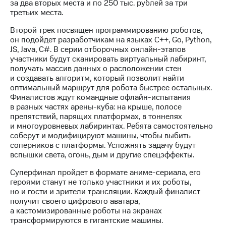
Раскрытие
за два вторых места и по 250 тыс. рублей за три
информации
третьих места.
Информация
Второй трек посвящен программированию роботов,
акционерам
он подойдет разработчикам на языках С++, Go, Python,
Документы
JS, Java, C#. В серии отборочных онлайн-этапов
ПАО
участники будут сканировать виртуальный лабиринт,
"МТС"
получать массив данных о расположении стен
Собрания
и создавать алгоритм, который позволит найти
акционеров
оптимальный маршрут для робота быстрее остальных.
Личный
Финалистов ждут командные офлайн-испытания
кабинет
в разных частях арены-куба: на крыше, полосе
акционера
препятствий, парящих платформах, в тоннелях
Акционерный
и многоуровневых лабиринтах. Ребята самостоятельно
капитал
соберут и модифицируют машины, чтобы выбить
Контроль
соперников с платформы. Усложнять задачу будут
и
вспышки света, огонь, дым и другие спецэффекты.
аудит
Рынок
Суперфинал пройдет в формате аниме-сериала, его
акций
героями станут не только участники и их роботы,
но и гости и зрители трансляции. Каждый финалист
Описание
получит своего цифрового аватара,
Программа
а кастомизированные роботы на экранах
приобретения
трансформируются в гигантские машины.
Порядок