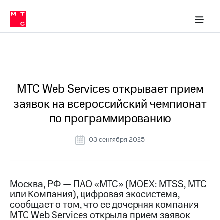
О
сторам и акционерам
Комплаенс и деловая этика
Устойчивое развитие
Медиа-центр
О МТС
О МТС
На главную
компании
О
компании
Стратегия
Стратегия
Все Новости
Карьера
в МТС
Карьера
в МТС
Пресс-
МТС Web Services открывает прием
релизы
История
заявок на всероссийский чемпионат
компании
МТС
по программированию
о технологиях
Руководство
региона
03 сентября 2025
Правовая
информация
Контакты
Москва, РФ — ПАО «МТС» (MOEX: MTSS, МТС
или Компания), цифровая экосистема,
Медиа-центр
сообщает о том, что ее дочерняя компания
Пресс-
МТС Web Services открыла прием заявок
релизы