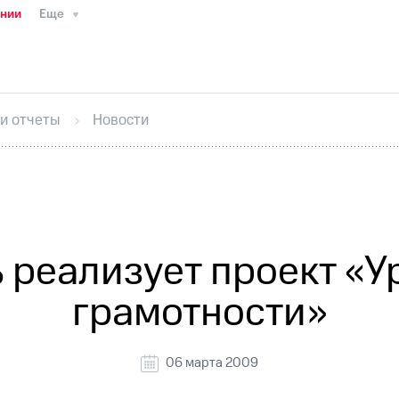
ании
Еще
ТС
Пресс-релизы
МТС о технологиях
ТС
История компании
Руководство региона
Правова
стижения
Интервью
Финансовая отчетность
Конта
 и отчеты
Новости
тивный секретарь
Раскрытие информации
Информа
ный кабинет акционера
Акционерный капитал
Конт
Порядок выкупа акций
Дивиденды
Рынок облигаци
 погашении именных облигаций
Другое
Регистрато
 реализует проект «У
грамотности»
06 марта 2009