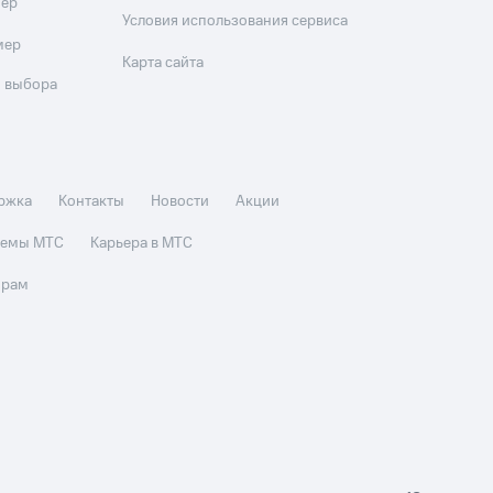
мер
Условия использования сервиса
мер
Карта сайта
 выбора
ржка
Контакты
Новости
Акции
стемы МТС
Карьера в МТС
орам