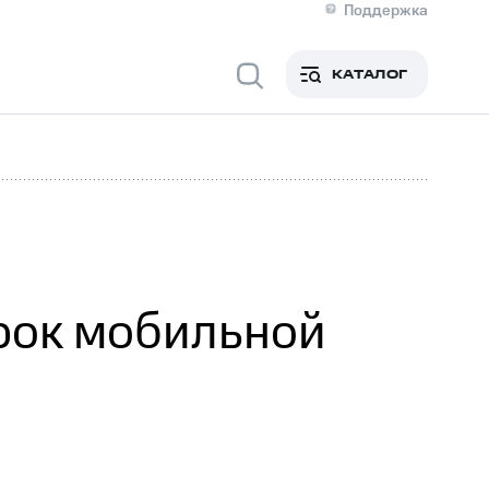
Поддержка
О МТС
я информация
Контакты
КАТАЛОГ
Медиа-центр
кты
Новости в регионе
Инвесторам и акционерам
ция акционерам
Документы
роль и аудит
Рынок акций
й
Описание
р
Реквизиты
Контакты
Устойчивое развитие
Комплаенс и деловая этика
На главную
рок мобильной