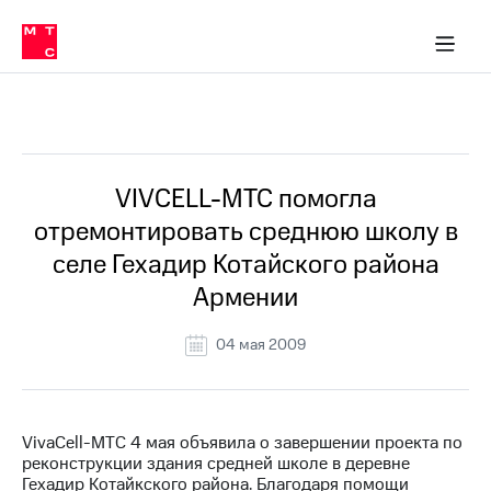
О
сторам и акционерам
Комплаенс и деловая этика
Устойчивое развитие
Медиа-центр
О МТС
О МТС
На главную
компании
О
компании
Стратегия
Стратегия
Все Новости
Карьера
в МТС
Карьера
в МТС
Пресс-
VIVCELL-МТС помогла
релизы
История
отремонтировать среднюю школу в
компании
МТС
селе Гехадир Котайского района
о технологиях
Руководство
Армении
региона
Правовая
04 мая 2009
информация
Контакты
VivaCell-МТС 4 мая объявила о завершении проекта по
Медиа-центр
реконструкции здания средней школе в деревне
Пресс-
Гехадир Котайкского района. Благодаря помощи
релизы