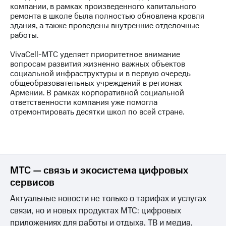
компании, в рамках произведенного капитального
ремонта в школе была полностью обновлена кровля
МТС
здания, а также проведены внутренние отделочные
о технологиях
работы.
Достижения
VivaCell-МТС уделяет приоритетное внимание
вопросам развития жизненно важных объектов
Интервью
социальной инфраструктуры и в первую очередь
общеобразовательных учреждений в регионах
Финансовая
Армении. В рамках корпоративной социальной
отчетность
ответственности компания уже помогла
отремонтировать десятки школ по всей стране.
Контакты
Новости
в
регионе
МТС — связь и экосистема цифровых
м и акционерам
Корпоративное
сервисов
управление
Актуальные новости не только о тарифах и услугах
Корпоративный
связи, но и новых продуктах МТС: цифровых
секретарь
приложениях для работы и отдыха, ТВ и медиа,