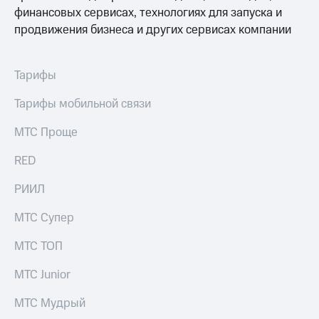
Раскрытие
финансовых сервисах, технологиях для запуска и
информации
продвижения бизнеса и других сервисах компании
Информация
акционерам
Документы
ПАО
Тарифы
"МТС"
Собрания
Тарифы мобильной связи
акционеров
Личный
МТС Проще
кабинет
акционера
RED
Акционерный
капитал
РИИЛ
Контроль
и
МТС Супер
аудит
Рынок
МТС ТОП
акций
Описание
МТС Junior
Программа
приобретения
МТС Мудрый
Порядок