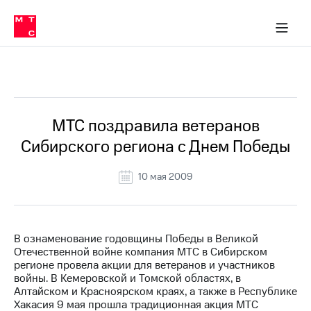
О
сторам и акционерам
Комплаенс и деловая этика
Устойчивое развитие
Медиа-центр
О МТС
О МТС
На главную
компании
О
компании
Стратегия
Стратегия
Все Новости
Карьера
в МТС
Карьера
в МТС
Пресс-
МТС поздравила ветеранов
релизы
История
Сибирского региона с Днем Победы
компании
МТС
о технологиях
Руководство
10 мая 2009
региона
Правовая
информация
В ознаменование годовщины Победы в Великой
Отечественной войне компания МТС в Сибирском
Контакты
регионе провела акции для ветеранов и участников
войны. В Кемеровской и Томской областях, в
Медиа-центр
Алтайском и Красноярском краях, а также в Республике
Пресс-
Хакасия 9 мая прошла традиционная акция МТС
релизы