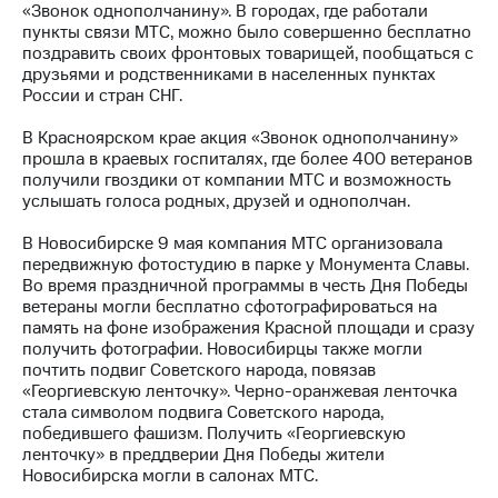
«Звонок однополчанину». В городах, где работали
пункты связи МТС, можно было совершенно бесплатно
МТС
поздравить своих фронтовых товарищей, пообщаться с
о технологиях
друзьями и родственниками в населенных пунктах
России и стран СНГ.
Достижения
В Красноярском крае акция «Звонок однополчанину»
Интервью
прошла в краевых госпиталях, где более 400 ветеранов
получили гвоздики от компании МТС и возможность
Финансовая
услышать голоса родных, друзей и однополчан.
отчетность
В Новосибирске 9 мая компания МТС организовала
Контакты
передвижную фотостудию в парке у Монумента Славы.
Во время праздничной программы в честь Дня Победы
Новости
ветераны могли бесплатно сфотографироваться на
в
память на фоне изображения Красной площади и сразу
регионе
получить фотографии. Новосибирцы также могли
почтить подвиг Советского народа, повязав
м и акционерам
«Георгиевскую ленточку». Черно-оранжевая ленточка
Корпоративное
стала символом подвига Советского народа,
управление
победившего фашизм. Получить «Георгиевскую
ленточку» в преддверии Дня Победы жители
Корпоративный
Новосибирска могли в салонах МТС.
секретарь