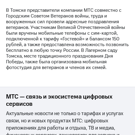
Раскрытие
информации
В Томске представители компании МТС совместно с
Информация
Городским Советом Ветеранов войны, труда и
акционерам
вооруженных сил провели адресные поздравления
Документы
ветеранов. Участникам Великой Отечественной войны
ПАО
были вручены мобильные телефоны с сим-картой,
"МТС"
подключенной к тарифу «Гостевой» и балансом 150
Собрания
рублей, а также предоставлена возможность позвонить
акционеров
бесплатно в любую точку России. В Лагерном саду
Личный
Томска, месте традиционного празднования Дня
кабинет
Победы, также была организована мобильная
акционера
фотостудия для ветеранов и членов их семей.
Акционерный
капитал
Контроль
и
аудит
МТС — связь и экосистема цифровых
Рынок
сервисов
акций
Актуальные новости не только о тарифах и услугах
Описание
связи, но и новых продуктах МТС: цифровых
Программа
приобретения
приложениях для работы и отдыха, ТВ и медиа,
Порядок