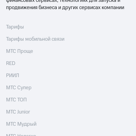
финансовых сервисах, технологиях для запуска и
выкупа
продвижения бизнеса и других сервисах компании
акций
Дивиденды
Рынок
облигаций
Тарифы
Описание
Тарифы мобильной связи
Еврооблигации-2023
Уведомление
МТС Проще
о
погашении
RED
именных
облигаций
РИИЛ
Другое
МТС Супер
Регистратор
Реквизиты
МТС ТОП
Контакты
йчивое развитие
МТС Junior
и деловая этика
На главную
МТС Мудрый