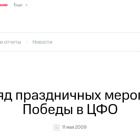
ании
Еще
ТС
Пресс-релизы
МТС о технологиях
ТС
История компании
Руководство региона
Правова
стижения
Интервью
Финансовая отчетность
Конта
 и отчеты
Новости
тивный секретарь
Раскрытие информации
Информа
ный кабинет акционера
Акционерный капитал
Конт
Порядок выкупа акций
Дивиденды
Рынок облигаци
 погашении именных облигаций
Другое
Регистрато
яд праздничных меро
Победы в ЦФО
11 мая 2009