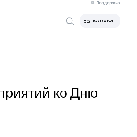
Поддержка
О МТС
я информация
Контакты
КАТАЛОГ
Медиа-центр
кты
Новости в регионе
Инвесторам и акционерам
ция акционерам
Документы
роль и аудит
Рынок акций
й
Описание
р
Реквизиты
Контакты
Устойчивое развитие
Комплаенс и деловая этика
На главную
приятий ко Дню