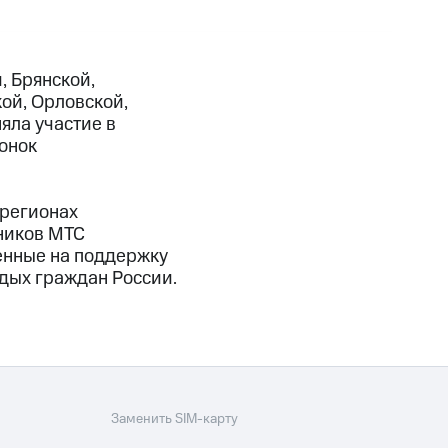
, Брянской,
ой, Орловской,
яла участие в
онок
 регионах
дников МТС
енные на поддержку
одых граждан России.
Заменить SIM-карту