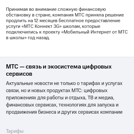
выкупа
акций
Принимая во внимание сложную финансовую
Дивиденды
обстановку в стране, компания МТС приняла решение
Рынок
продлить на 12 месяцев бесплатное предоставление
облигаций
услуги «МТС Коннект 3G» школам, которые
подключились к проекту «Мобильный Интернет от МТС
Описание
в школы» год назад.
Еврооблигации-2023
Уведомление
о
погашении
МТС — связь и экосистема цифровых
именных
облигаций
сервисов
Другое
Актуальные новости не только о тарифах и услугах
Регистратор
связи, но и новых продуктах МТС: цифровых
Реквизиты
приложениях для работы и отдыха, ТВ и медиа,
Контакты
финансовых сервисах, технологиях для запуска и
йчивое развитие
продвижения бизнеса и других сервисах компании
и деловая этика
На главную
Тарифы