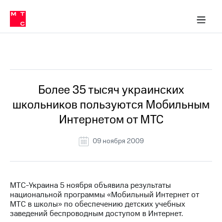
О
сторам и акционерам
Комплаенс и деловая этика
Устойчивое развитие
Медиа-центр
О МТС
О МТС
На главную
компании
О
компании
Стратегия
Стратегия
Все Новости
Карьера
в МТС
Карьера
в МТС
Пресс-
Более 35 тысяч украинских
релизы
История
школьников пользуются Мобильным
компании
МТС
Интернетом от МТС
о технологиях
Руководство
региона
09 ноября 2009
Правовая
информация
Контакты
МТС-Украина 5 ноября объявила результаты
национальной программы «Мобильный Интернет от
Медиа-центр
МТС в школы» по обеспечению детских учебных
Пресс-
заведений беспроводным доступом в Интернет.
релизы