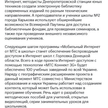
Раскрытие
Интернет, методисты Днепропетровской станции юных
информации
техников создали электронную библиотеку
Информация
современных изданий по разным техническим
акционерам
направлениям. А преподаватели и ученики школы №2
Документы
города Харькова используют обширнейшие
ПАО
возможности Всемирной Паутины для доступа к
"МТС"
библиотечным фондам, для проведения семинаров, а
Собрания
также при проведении внешнего независимого
акционеров
оценивания учеников.
Личный
кабинет
Следующим шагом программы «Мобильный Интернет
акционера
от МТС в школы» станет обеспечение беспроводным
Акционерный
доступом в Интернет школ г. Горловка Донецкой
капитал
области. Всего в ходе проекта Интернет-доступом с
Контроль
помощью технологии «МТС Коннект 3G» будет
и
обеспечено 100 учебных заведений по всей Украине.
аудит
Наряду с географическим расширением проекта в
Рынок
данный момент МТС совместно с Министерством
акций
образования и науки Украины работает над созданием
контента, который может быть использован в
Описание
программе обучения. Речь идет о разработке
Программа
методических пособий для учителей, открытых
приобретения
видеолекций, серии занимательных уроков для
Порядок
школьников.