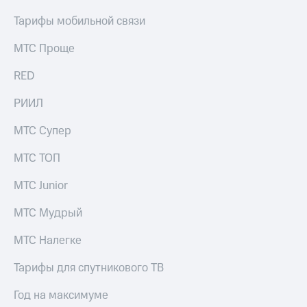
Тарифы мобильной связи
МТС Проще
RED
РИИЛ
МТС Супер
МТС ТОП
МТС Junior
МТС Мудрый
МТС Налегке
Тарифы для спутникового ТВ
Год на максимуме