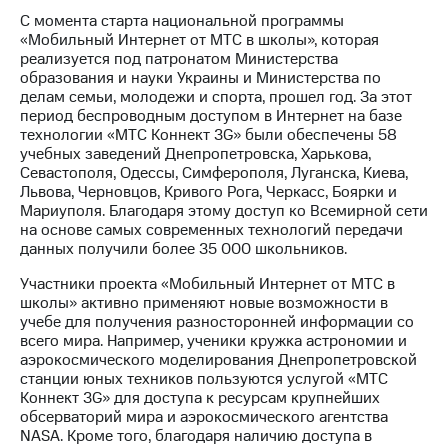
С момента старта национальной программы
МТС
«Мобильный Интернет от МТС в школы», которая
о технологиях
реализуется под патронатом Министерства
образования и науки Украины и Министерства по
Достижения
делам семьи, молодежи и спорта, прошел год. За этот
период беспроводным доступом в Интернет на базе
Интервью
технологии «МТС Коннект 3G» были обеспечены 58
учебных заведений Днепропетровска, Харькова,
Финансовая
Севастополя, Одессы, Симферополя, Луганска, Киева,
отчетность
Львова, Черновцов, Кривого Рога, Черкасс, Боярки и
Мариуполя. Благодаря этому доступ ко Всемирной сети
Контакты
на основе самых современных технологий передачи
данных получили более 35 000 школьников.
Новости
в
Участники проекта «Мобильный Интернет от МТС в
регионе
школы» активно применяют новые возможности в
учебе для получения разносторонней информации со
м и акционерам
всего мира. Например, ученики кружка астрономии и
Корпоративное
аэрокосмического моделирования Днепропетровской
управление
станции юных техников пользуются услугой «МТС
Коннект 3G» для доступа к ресурсам крупнейших
Корпоративный
обсерваторий мира и аэрокосмического агентства
секретарь
NASA. Кроме того, благодаря наличию доступа в