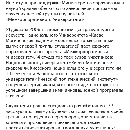
Институт» при поддержке Министерства образования и
науки Украины объявляют о завершении программы
МТС
обучения первой группы слушателей
о технологиях
«Межкорпоративного Университета».
Достижения
21 декабря 2009 г. в помещении Центра культуры и
искусств Национального Университета «Киево-
Интервью
Могилянская академия» состоялся торжественный
выпуск первой группы слушателей партнерского
Финансовая
образовательного проекта «Межкорпоративный
отчетность
Университет». 14 студентов трех вузов-участников:
Национального университета «Киево-Могилянская
Контакты
академия», Киевского национального университета им.
Т. Шевченко и Национального технического
Новости
университета «Киевский политехнический институт»
в
получили сертификаты, которые свидетельствуют об
регионе
успешном завершении ими инновационной программы
обучения.
м и акционерам
Корпоративное
Слушатели прошли специально разработанную 72-
управление
часовую программу обучения, которая включала в себя
тренинги по ведению переговоров, ориентации на
Корпоративный
клиента и проведению презентаций, а также
секретарь
прохождение стажировки в компаниях-участницах: