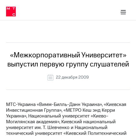
О
сторам и акционерам
Комплаенс и деловая этика
Устойчивое развитие
Медиа-центр
О МТС
О МТС
На главную
компании
О
компании
Стратегия
Стратегия
Все Новости
Карьера
в МТС
Карьера
в МТС
Пресс-
«Межкорпоративный Университет»
релизы
История
выпустил первую группу слушателей
компании
МТС
о технологиях
Руководство
22 декабря 2009
региона
Правовая
информация
МТС-Украина «Вимм-Билль-Данн Украина», «Киевская
Инвестиционная Группа», «МЕТРО Кеш энд Керри
Контакты
Украина», Национальный университет «Киево-
Могилянская академия», Киевский национальный
Медиа-центр
университет им. Т. Шевченко и Национальный
Пресс-
технический университет «Киевский Политехнический
релизы