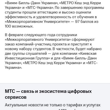
Раскрытие
«Вимм-Билль-Данн Украина», «МЕТРО Кеш энд Керри
информации
Украина» и «МТС-Украина». По завершению программы
Информация
студенты прошли аттестацию и высоко оценили
акционерам
эффективность и удовлетворенность от обучения в
Документы
«Межкорпоративном Университете» — 97 баллов из
ПАО
100 возможных.
"МТС"
Собрания
В феврале следующего года сотрудники
акционеров
«Межкорпоративного Университета» сформируют
Личный
заказ компаний-участниц проекта и приступят к
кабинет
новому набору студентов. В частности, будет набрано
акционера
две группы слушателей — для компании «Киевская
Акционерный
Инвестиционная Группа» и для «Вимм-Билль-Данн
капитал
Украина», «МЕТРО Кеш энд Керри Украина» и «МТС-
Контроль
Украина».
и
аудит
Рынок
акций
МТС — связь и экосистема цифровых
Описание
сервисов
Программа
приобретения
Актуальные новости не только о тарифах и услугах
Порядок