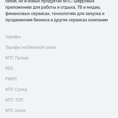
связи, но и новых продуктах МТС: цифровых
выкупа
приложениях для работы и отдыха, ТВ и медиа,
акций
Дивиденды
финансовых сервисах, технологиях для запуска и
Рынок
продвижения бизнеса и других сервисах компании
облигаций
Описание
Тарифы
Еврооблигации-2023
Уведомление
Тарифы мобильной связи
о
погашении
МТС Проще
именных
облигаций
Другое
RED
Регистратор
РИИЛ
Реквизиты
Контакты
МТС Супер
йчивое развитие
и деловая этика
МТС ТОП
На главную
МТС Junior