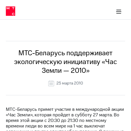
О
сторам и акционерам
Комплаенс и деловая этика
Устойчивое развитие
Медиа-центр
О МТС
О МТС
На главную
компании
О
компании
Стратегия
Стратегия
Все Новости
Карьера
в МТС
Карьера
в МТС
Пресс-
МТС-Беларусь поддерживает
релизы
История
экологическую инициативу «Час
компании
МТС
Земли — 2010»
о технологиях
Руководство
региона
25 марта 2010
Правовая
информация
Контакты
МТС-Беларусь примет участие в международной акции
«Час Земли», которая пройдет в субботу 27 марта. Во
Медиа-центр
время этой акции c 20:30 до 21:30 по местному
Пресс-
времени люди во всем мире на 1 час выключат
релизы