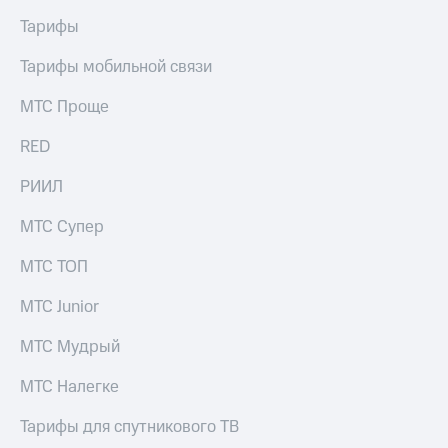
выкупа
Тарифы
акций
Дивиденды
Тарифы мобильной связи
Рынок
облигаций
МТС Проще
Описание
Еврооблигации-2023
RED
Уведомление
о
РИИЛ
погашении
именных
МТС Супер
облигаций
Другое
МТС ТОП
Регистратор
МТС Junior
Реквизиты
Контакты
МТС Мудрый
йчивое развитие
и деловая этика
МТС Налегке
На главную
Тарифы для спутникового ТВ