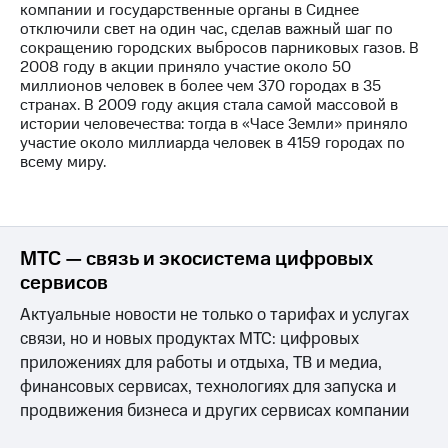
Раскрытие
компании и государственные органы в Сиднее
информации
отключили свет на один час, сделав важный шаг по
Информация
сокращению городских выбросов парниковых газов. В
акционерам
2008 году в акции приняло участие около 50
Документы
миллионов человек в более чем 370 городах в 35
ПАО
странах. В 2009 году акция стала самой массовой в
"МТС"
истории человечества: тогда в «Часе Земли» приняло
Собрания
участие около миллиарда человек в 4159 городах по
акционеров
всему миру.
Личный
кабинет
акционера
Акционерный
капитал
МТС — связь и экосистема цифровых
Контроль
сервисов
и
аудит
Актуальные новости не только о тарифах и услугах
Рынок
связи, но и новых продуктах МТС: цифровых
акций
приложениях для работы и отдыха, ТВ и медиа,
Описание
финансовых сервисах, технологиях для запуска и
Программа
продвижения бизнеса и других сервисах компании
приобретения
Порядок