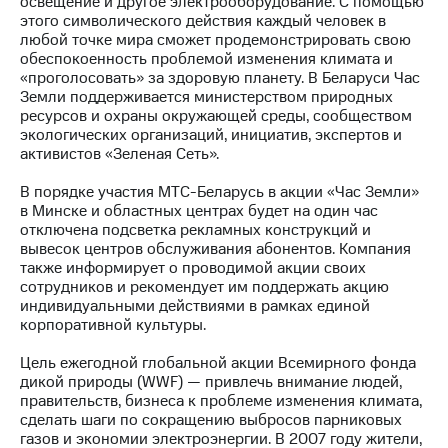
освещение и другое электрооборудование. С помощью
этого символического действия каждый человек в
МТС
любой точке мира сможет продемонстрировать свою
о технологиях
обеспокоенность проблемой изменения климата и
«проголосовать» за здоровую планету. В Беларуси Час
Достижения
Земли поддерживается министерством природных
ресурсов и охраны окружающей среды, сообществом
Интервью
экологических организаций, инициатив, экспертов и
активистов «Зеленая Сеть».
Финансовая
отчетность
В порядке участия МТС-Беларусь в акции «Час Земли»
в Минске и областных центрах будет на один час
Контакты
отключена подсветка рекламных конструкций и
вывесок центров обслуживания абонентов. Компания
Новости
также информирует о проводимой акции своих
в
сотрудников и рекомендует им поддержать акцию
регионе
индивидуальными действиями в рамках единой
корпоративной культуры.
м и акционерам
Корпоративное
Цель ежегодной глобальной акции Всемирного фонда
управление
дикой природы (WWF) — привлечь внимание людей,
правительств, бизнеса к проблеме изменения климата,
Корпоративный
сделать шаги по сокращению выбросов парниковых
секретарь
газов и экономии электроэнергии. В 2007 году жители,