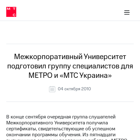
О
сторам и акционерам
Комплаенс и деловая этика
Устойчивое развитие
Медиа-центр
О МТС
О МТС
На главную
компании
О
компании
Стратегия
Стратегия
Все Новости
Карьера
в МТС
Карьера
в МТС
Пресс-
Межкорпоративный Университет
релизы
История
подготовил группу специалистов для
компании
МТС
МЕТРО и «МТС Украина»
о технологиях
Руководство
региона
04 октября 2010
Правовая
информация
Контакты
В конце сентября очередная группа слушателей
Межкорпоративного Университета получила
Медиа-центр
сертификаты, свидетельствующие об успешном
Пресс-
окончании программы обучения. Из пятнадцати
релизы