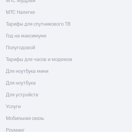
МТС Мудрый
выкупа
акций
МТС Налегке
Дивиденды
Рынок
Тарифы для спутникового ТВ
облигаций
Год на максимуме
Описание
Еврооблигации-2023
Полугодовой
Уведомление
о
Тарифы для часов и модемов
погашении
именных
облигаций
Для ноутбука мини
Другое
Для ноутбука
Регистратор
Реквизиты
Для устройств
Контакты
йчивое развитие
Услуги
и деловая этика
На главную
Мобильная связь
Роуминг