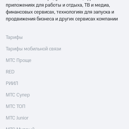
Раскрытие
приложениях для работы и отдыха, ТВ и медиа,
информации
финансовых сервисах, технологиях для запуска и
Информация
акционерам
продвижения бизнеса и других сервисах компании
Документы
ПАО
"МТС"
Тарифы
Собрания
акционеров
Тарифы мобильной связи
Личный
кабинет
МТС Проще
акционера
Акционерный
RED
капитал
Контроль
и
РИИЛ
аудит
Рынок
МТС Супер
акций
МТС ТОП
Описание
Программа
МТС Junior
приобретения
Порядок