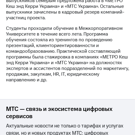
выпускников семерым предложена работа в «МЕТРО
Кеш энд Керри Украина» и «МТС Украина». Остальные
МТС
выпускники зачислены в кадровый резерв компаний-
о технологиях
участниц проекта.
Достижения
Студенты проходили обучение в Межкорпоративном
Университете в течение всего лета. Программа
Интервью
обучения состояла из тренингов по проведению
презентаций, клиенториентированности и
Финансовая
командообразованию. Практической составляющей
отчетность
программы была стажировка в компаниях «МЕТРО Кеш
энд Керри Украина» и «МТС Украина» на должностях
Контакты
экспертов и ассистентов подразделений по маркетингу,
продажам, закупкам, HR, IТ, юридическому
Новости
направлению и др.
в
регионе
м и акционерам
Корпоративное
МТС — связь и экосистема цифровых
управление
сервисов
Корпоративный
Актуальные новости не только о тарифах и услугах
секретарь
связи, но и новых продуктах МТС: цифровых