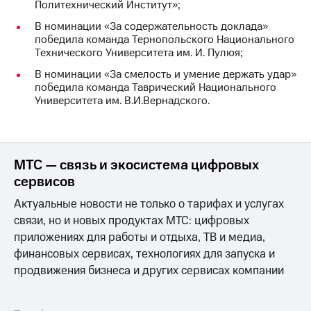
Политехнический Институт»;
выкупа
акций
В номинации «За содержательность доклада»
Дивиденды
победила команда Тернопольского Национального
Рынок
Технического Университета им. И. Пулюя;
облигаций
В номинации «За смелость и умение держать удар»
Описание
победила команда Таврический Национального
Еврооблигации-2023
Университета им. В.И.Вернадского.
Уведомление
о
погашении
именных
МТС — связь и экосистема цифровых
облигаций
Другое
сервисов
Актуальные новости не только о тарифах и услугах
Регистратор
Реквизиты
связи, но и новых продуктах МТС: цифровых
Контакты
приложениях для работы и отдыха, ТВ и медиа,
йчивое развитие
финансовых сервисах, технологиях для запуска и
и деловая этика
продвижения бизнеса и других сервисах компании
На главную