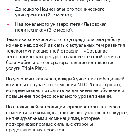
Донецкого Национального технического
МТС
университета (2-е место);
о технологиях
Национального университета «Львовская
Достижения
политехника» (3-е место).
Интервью
Тематика конкурса этого года предполагала работу
команд над одной из самых актуальных тем развития
Финансовая
телекоммуникационной отрасли – «Создание
отчетность
технологических ресурсов в конвергентной сети на
базе мобильного оператора для предоставления
Контакты
услуги Triple Play».
По условиям конкурса, каждый участник победившей
Новости
команды получает от компании МТС 25 тыс. гривен,
в
которые можно потратить на дальнейшее обучение и
регионе
повышение профессионального уровня знаний.
м и акционерам
По сложившейся традиции, организаторы конкурса
Корпоративное
отметили все команды, принявшие участие в конкурсе,
управление
индивидуальными номинациями, которые
подчеркивают самые сильные стороны
Корпоративный
представленных проектов.
секретарь