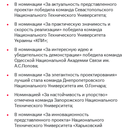
Раскрытие
В номинации «За актуальность представленного
информации
проекта» победила команда Севастопольского
Информация
Национального Технического Университета;
акционерам
Документы
В номинации «За практическую значимость и
ПАО
скорость реализации» победила команда
"МТС"
Национального Технического Университета
Собрания
Украины «КПИ»;
акционеров
В номинации «За интересную идею и
Личный
убедительность демонстрации» победила команда
кабинет
Одесской Национальной Академии Связи им.
акционера
А.С.Попова;
Акционерный
капитал
В номинации «За элегантность проектирования»
Контроль
лучшей стала команда Днепропетровского
и
Национального Университета им. О.Гончара;
аудит
Рынок
Номинацией «За настойчивость и упорство»
акций
отмечена команда Запорожского Национального
Технического Университета;
Описание
В номинации «За инновационность
Программа
представленного проекта» Национального
приобретения
Технического Университета «Харьковский
Порядок