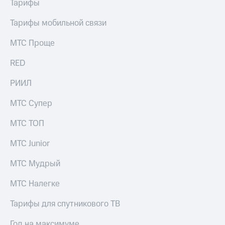
Тарифы
Тарифы мобильной связи
МТС Проще
RED
РИИЛ
МТС Супер
МТС ТОП
МТС Junior
МТС Мудрый
МТС Налегке
Тарифы для спутникового ТВ
Год на максимуме