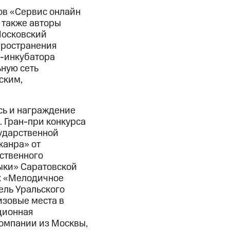
ов «Сервис онлайн
 также авторы
Московский
пространения
с-инкубатора
ную сеть
ским,
сь и награждение
 Гран-при конкурса
сударственной
жанра» от
ственного
ыки» Саратовской
х «Мелодичное
ель Уральского
изовые места в
ционная
компании из Москвы,