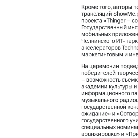
Кроме того, авторы 
трансляций ShowMe.p
проекта «Thinger – 
Государственный инс
мобильных приложени
Челнинского ИТ-парк
акселераторов Techn
маркетинговым и ин
На церемонии подвед
победителей творчес
– возможность съемк
академии культуры и
информационного пар
музыкального радиоц
государственной кон
ожидание» и «Сотвор
государственного ун
специальных номинац
аранжировка» и «При