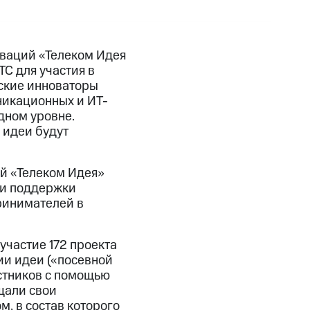
ваций «Телеком Идея
ТС для участия в
йские инноваторы
никационных и ИТ-
дном уровне.
 идеи будут
й «Телеком Идея»
 и поддержки
ринимателей в
участие 172 проекта
ии идеи («посевной
астников с помощью
щали свои
, в состав которого