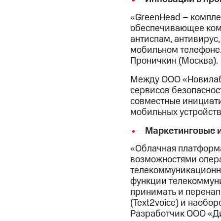
«GreenHead – компле
обеспечивающее комп
антиспам, антивирус
мобильном телефоне.
Проничкин (Москва).
Между ООО «Новилаб
сервисов безопасност
совместные инициат
мобильных устройств
Маркетинговые и
«Облачная платформа
возможностями опера
телекоммуникационны
функции телекоммуни
принимать и перенапр
(Text2voice) и наобор
Разработчик ООО «Ди