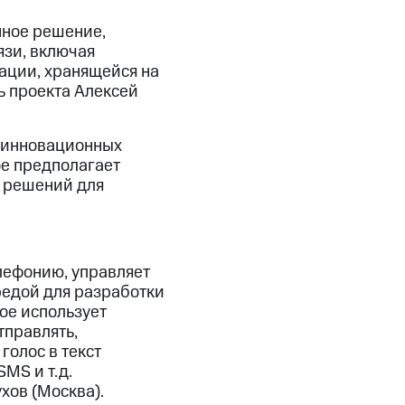
нное решение,
зи, включая
ации, хранящейся на
 проекта Алексей
 инновационных
ое предполагает
 решений для
лефонию, управляет
редой для разработки
ое использует
тправлять,
голос в текст
SMS и т.д.
хов (Москва).