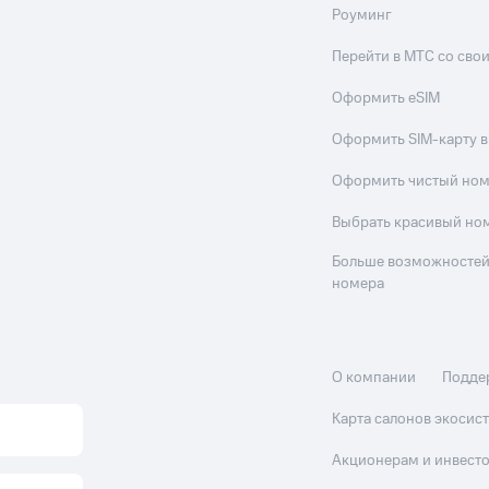
Роуминг
Перейти в МТС со св
Оформить eSIM
Оформить SIM-карту в
Оформить чистый но
Выбрать красивый но
Больше возможностей
номера
О компании
Подде
Карта салонов экоси
Акционерам и инвест