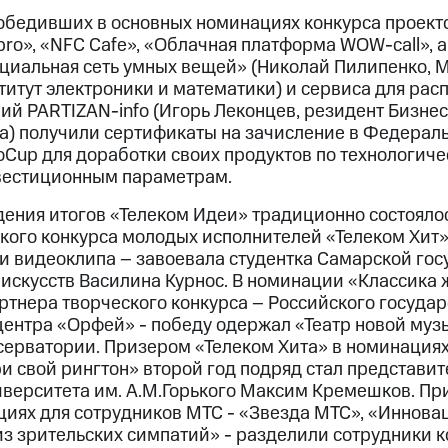
победивших в основных номинациях конкурса проект
ro», «NFC Cafe», «Облачная платформа WOW-call», а
социальная сеть умных вещей» (Николай Пилипенко, 
титут электроники и математики) и сервиса для рас
й PARTIZAN-info (Игорь Леконцев, резидент Бизне
а) получили сертификаты на зачисление в Федераль
oCup для доработки своих продуктов по технологиче
вестиционным параметрам.
ения итогов «Телеком Идеи» традиционно состояло
кого конкурса молодых исполнителей «Телеком Хит».
и видеоклипа – завоевала студентка Самарской го
 искусств Василина Курнос. В номинации «Классика 
тнера творческого конкурса – Российского государ
ентра «Орфей» - победу одержал «Театр новой муз
серватории. Призером «Телеком Хита» в номинация
и свой рингтон» второй год подряд стал представит
иверситета им. А.М.Горького Максим Кремешков. Пр
иях для сотрудников МТС - «Звезда МТС», «Иннова
з зрительских симпатий» - разделили сотрудники 