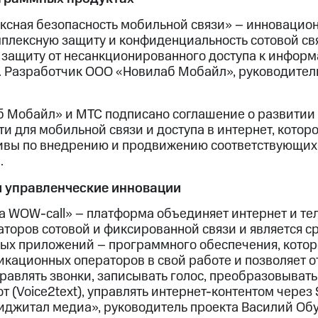
ксная безопасность мобильной связи» – инновацио
лексную защиту и конфиденциальность сотовой свя
, защиту от несанкционированного доступа к информ
 Разработчик ООО «Новилаб Мобайл», руководитель
 Мобайл» и МТС подписано соглашение о развитии
и для мобильной связи и доступа в интернет, котор
ивы по внедрению и продвижению соответствующих
.
 управленческие инновации
 WOW-call» – платформа объединяет интернет и те
торов сотовой и фиксированной связи и является с
х приложений – программного обеспечения, котор
кационных операторов в свой работе и позволяет о
авлять звонки, записывать голос, преобразовывать 
от (Voice2text), управлять интернет-контентом через 
джитал медиа», руководитель проекта Василий Обу