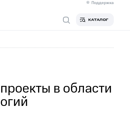
Поддержка
О МТС
я информация
Контакты
КАТАЛОГ
Медиа-центр
кты
Новости в регионе
Инвесторам и акционерам
ция акционерам
Документы
роль и аудит
Рынок акций
й
Описание
р
Реквизиты
Контакты
Устойчивое развитие
Комплаенс и деловая этика
На главную
проекты в области
логий