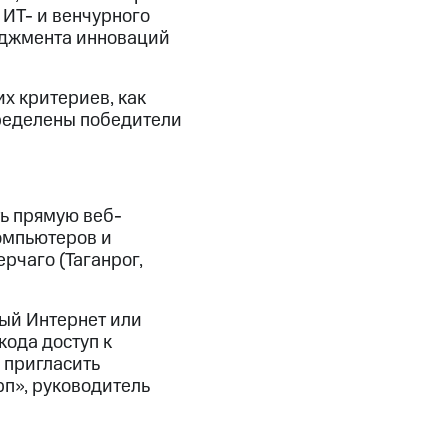
ИТ- и венчурного
еджмента инноваций
х критериев, как
ределены победители
ь прямую веб-
омпьютеров и
рчаго (Таганрог,
ный Интернет или
ода доступ к
 пригласить
рп», руководитель