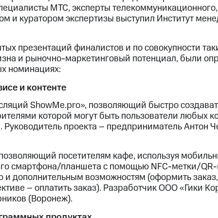
ециалисты МТС, эксперты телекоммуникационного, 
ом и куратором экспертизы выступил Институт мен
тых презентаций финалистов и по совокупности таки
изна и рыночно-маркетинговый потенциал, были оп
х номинациях:
висе и контенте
сляций ShowMe.pro», позволяющий быстро создават
рителями которой могут быть пользователи любых к
. Руководитель проекта – предприниматель Антон Че
, позволяющий посетителям кафе, используя мобиль
воего смартфона/планшета с помощью NFC-метки/QR-к
 и дополнительным возможностям (оформить заказ,
ктиве – оплатить заказ). Разработчик ООО «Гики Ко
рников (Воронеж).
ограммных продуктах