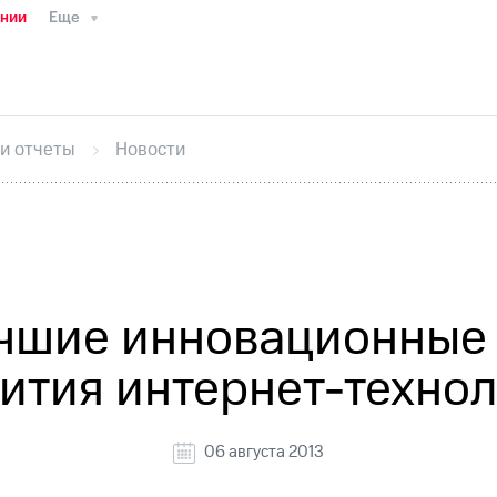
ании
Еще
ТС
Пресс-релизы
МТС о технологиях
ТС
История компании
Руководство региона
Правова
стижения
Интервью
Финансовая отчетность
Конта
 и отчеты
Новости
тивный секретарь
Раскрытие информации
Информа
ный кабинет акционера
Акционерный капитал
Конт
Порядок выкупа акций
Дивиденды
Рынок облигаци
 погашении именных облигаций
Другое
Регистрато
чшие инновационные 
ития интернет-техно
06 августа 2013