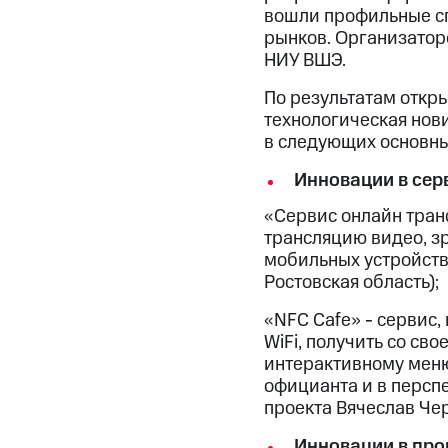
вошли профильные сп
рынков. Организатор
НИУ ВШЭ.
По результатам откры
технологическая нов
в следующих основны
Инновации в сер
«Сервис онлайн тран
трансляцию видео, з
мобильных устройств
Ростовская область);
«NFC Cafe» - сервис
WiFi, получить со с
интерактивному меню
официанта и в перспе
проекта Вячеслав Че
Инновации в пр