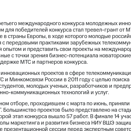
ретьего международного конкурса молодежных инно
м для победителей конкурса стал тревел-грант от М
е в страны Европы, в ходе которого молодые росси
я с передовыми практиками зарубежных телекомму
я опытом и представить свои проекты на междунаро
ные с точки зрения бизнес-потенциала новаторские
держке МТС и партнеров конкурса.
инновационных проектов в сфере телекоммуникаци
С и Минкомсвязи России в 2011 году с целью поиска
студентов, молодых ученых, разработчиков и предп
но-коммуникационных технологий и услуг.
сном отборе, проходившем с марта по июнь, приняли 
Г. Большинство проектов было представлено на стад
торой этап конкурса вышло 57 работ. В финале 14 уч
олы маркетинга и развития бизнеса НИУ ВШЭ защи
е презентационной сессии перед экспертным советом