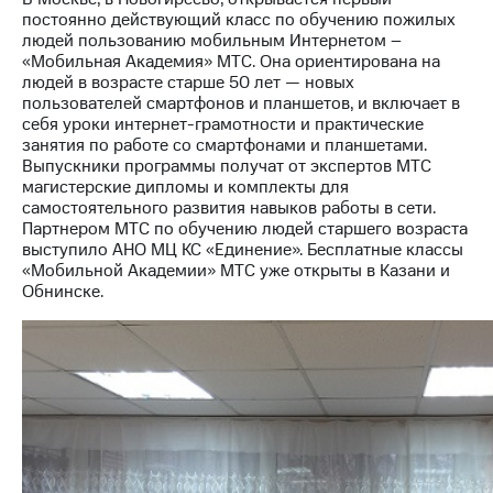
постоянно действующий класс по обучению пожилых
МТС
людей пользованию мобильным Интернетом –
о технологиях
«Мобильная Академия» МТС. Она ориентирована на
людей в возрасте старше 50 лет — новых
Достижения
пользователей смартфонов и планшетов, и включает в
себя уроки интернет-грамотности и практические
Интервью
занятия по работе со смартфонами и планшетами.
Выпускники программы получат от экспертов МТС
Финансовая
магистерские дипломы и комплекты для
отчетность
самостоятельного развития навыков работы в сети.
Партнером МТС по обучению людей старшего возраста
Контакты
выступило АНО МЦ КС «Единение». Бесплатные классы
«Мобильной Академии» МТС уже открыты в Казани и
Новости
Обнинске.
в
регионе
м и акционерам
Корпоративное
управление
Корпоративный
секретарь