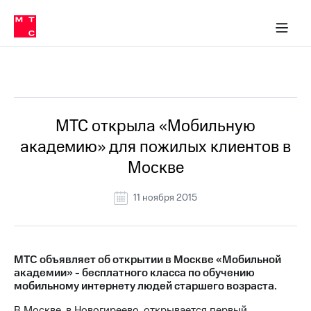
О
сторам и акционерам
Комплаенс и деловая этика
Устойчивое развитие
Медиа-центр
О МТС
О МТС
На главную
компании
О
компании
Стратегия
Стратегия
Все Новости
Карьера
в МТС
Карьера
в МТС
Пресс-
МТС открыла «Мобильную
релизы
История
академию» для пожилых клиентов в
компании
МТС
Москве
о технологиях
Руководство
региона
11 ноября 2015
Правовая
информация
Контакты
МТС объявляет об открытии в Москве «Мобильной
академии» - бесплатного класса по обучению
Медиа-центр
мобильному интернету людей старшего возраста.
Пресс-
релизы
В Москве, в Новогиреево, открывается первый