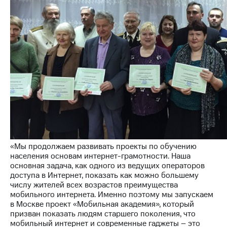
Раскрытие
информации
Информация
акционерам
Документы
ПАО
"МТС"
Собрания
акционеров
Личный
кабинет
акционера
Акционерный
капитал
Контроль
и
«Мы продолжаем развивать проекты по обучению
аудит
населения основам интернет-грамотности. Наша
Рынок
основная задача, как одного из ведущих операторов
акций
доступа в Интернет, показать как можно большему
числу жителей всех возрастов преимущества
Описание
мобильного интернета. Именно поэтому мы запускаем
Программа
в Москве проект «Мобильная академия», который
приобретения
призван показать людям старшего поколения, что
Порядок
мобильный интернет и современные гаджеты – это