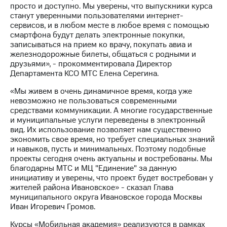
выкупа
просто и доступно. Мы уверены, что выпускники курса
акций
станут уверенными пользователями интернет-
Дивиденды
сервисов, и в любом месте в любое время с помощью
Рынок
смартфона будут делать электронные покупки,
облигаций
записываться на прием ко врачу, покупать авиа и
железнодорожные билеты, общаться с родными и
Описание
друзьями», - прокомментировала Директор
Еврооблигации-2023
Департамента КСО МТС Елена Серегина.
Уведомление
«Мы живем в очень динамичное время, когда уже
о
невозможно не пользоваться современными
погашении
средствами коммуникации. А многие государственные
именных
и муниципальные услуги переведены в электронный
облигаций
вид. Их использование позволяет нам существенно
Другое
экономить свое время, но требует специальных знаний
и навыков, пусть и минимальных. Поэтому подобные
Регистратор
проекты сегодня очень актуальны и востребованы. Мы
Реквизиты
благодарны МТС и МЦ "Единение" за данную
Контакты
инициативу и уверены, что проект будет востребован у
йчивое развитие
жителей района Ивановское» - сказал Глава
и деловая этика
муниципального округа Ивановское города Москвы
На главную
Иван Игоревич Громов.
Курсы «Мобильная академия» реализуются в рамках