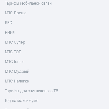
Тарифы мобильной связи
МТС Проще
RED
РИИЛ
МТС Супер
МТС ТОП
МТС Junior
МТС Мудрый
МТС Налегке
Тарифы для спутникового ТВ
Год на максимуме