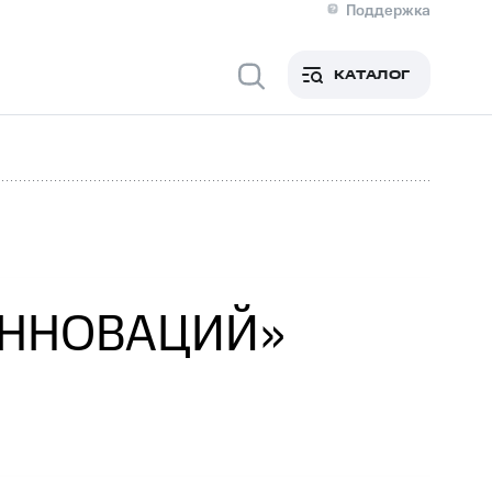
Поддержка
О МТС
я информация
Контакты
КАТАЛОГ
Медиа-центр
кты
Новости в регионе
Инвесторам и акционерам
ция акционерам
Документы
роль и аудит
Рынок акций
й
Описание
р
Реквизиты
Контакты
Устойчивое развитие
Комплаенс и деловая этика
На главную
 ИННОВАЦИЙ»