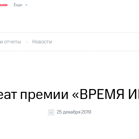
ании
Еще
ТС
Пресс-релизы
МТС о технологиях
ТС
История компании
Руководство региона
Правова
стижения
Интервью
Финансовая отчетность
Конта
 и отчеты
Новости
тивный секретарь
Раскрытие информации
Информа
ный кабинет акционера
Акционерный капитал
Конт
Порядок выкупа акций
Дивиденды
Рынок облигаци
 погашении именных облигаций
Другое
Регистрато
еат премии «ВРЕМЯ
25 декабря 2019