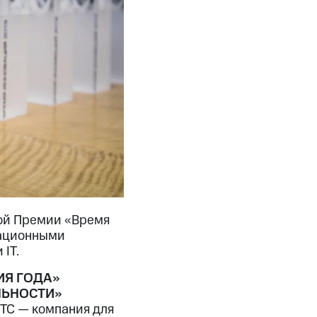
дной Премии «Время
вационными
IТ.
ИЯ ГОДА»
ЛЬНОСТИ»
С — компания для