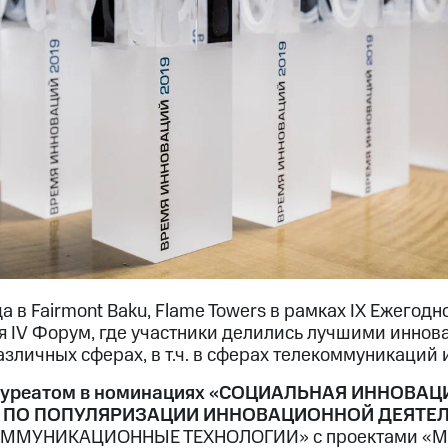
а в Fairmont Baku, Flame Towers в рамках IX Ежего
я IV Форум, где участники делились лучшими инно
зличных сферах, в т.ч. в сферах телекоммуникаций и 
ауреатом в номинациях «СОЦИАЛЬНАЯ ИННОВАЦ
Т ПО ПОПУЛЯРИЗАЦИИ ИННОВАЦИОННОЙ ДЕЯТЕ
ММУНИКАЦИОННЫЕ ТЕХНОЛОГИИ» с проектами «МТ