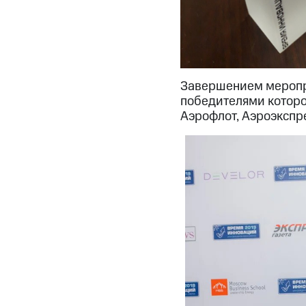
Завершением меропр
победителями которо
Аэрофлот, Аэроэкспре