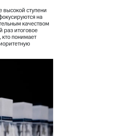
е высокой ступени
фокусируются на
ительным качеством
й раз итоговое
 кто понимает
риоритетную