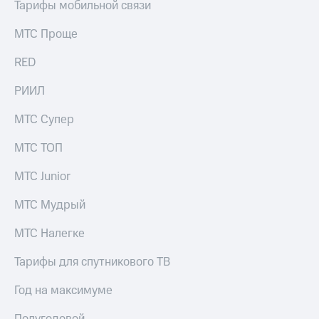
Тарифы мобильной связи
МТС Проще
RED
РИИЛ
МТС Супер
МТС ТОП
МТС Junior
МТС Мудрый
МТС Налегке
Тарифы для спутникового ТВ
Год на максимуме