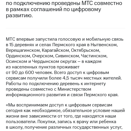
по подключению проведены МТС совместно
в рамках соглашений по цифровому
МТС
развитию.
о технологиях
Достижения
Интервью
МТС впервые запустила голосовую и мобильную связь
в 15 деревнях и селах Пермского края в Нытвенском,
Финансовая
Верещагинском, Карагайском, Октябрьском,
отчетность
Ординском, Очерском, Сивинском, Частинском,
Осинском и Чердынском округах ‒ в каждом
Контакты
из населенных пунктов проживает
от 90 до 600 человек. Всего доступ к цифровым
Новости
сервисам получили более 4,5 тысяч местных жителей.
в
Работы по подключению деревень к интернету
регионе
проведены совместно с Министерством
информационного развития и связи Пермского края.
м и акционерам
Корпоративное
«Мы воспринимаем доступ к цифровым сервисам
управление
сегодня как необходимое, обязательное условие нашей
жизни вне зависимости от того, где находятся наши
Корпоративный
пользователи. Покупки, запись к врачу или ребенка
секретарь
в школу, получение различных государственных услуг,