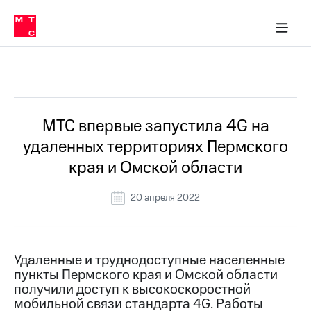
О
сторам и акционерам
Комплаенс и деловая этика
Устойчивое развитие
Медиа-центр
О МТС
О МТС
На главную
компании
О
компании
Стратегия
Стратегия
Все Новости
Карьера
в МТС
Карьера
в МТС
Пресс-
МТС впервые запустила 4G на
релизы
История
удаленных территориях Пермского
компании
МТС
края и Омской области
о технологиях
Руководство
региона
20 апреля 2022
Правовая
информация
Контакты
Удаленные и труднодоступные населенные
пункты Пермского края и Омской области
Медиа-центр
получили доступ к высокоскоростной
Пресс-
мобильной связи стандарта 4G. Работы
релизы