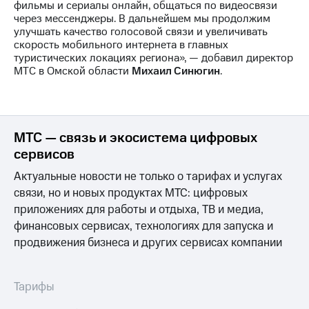
фильмы и сериалы онлайн, общаться по видеосвязи
выкупа
через мессенджеры. В дальнейшем мы продолжим
акций
улучшать качество голосовой связи и увеличивать
Дивиденды
скорость мобильного интернета в главных
Рынок
туристических локациях региона», — добавил директор
облигаций
МТС в Омской области
Михаил Синюгин
.
Описание
Еврооблигации-2023
Уведомление
о
МТС — связь и экосистема цифровых
погашении
именных
сервисов
облигаций
Актуальные новости не только о тарифах и услугах
Другое
связи, но и новых продуктах МТС: цифровых
Регистратор
приложениях для работы и отдыха, ТВ и медиа,
Реквизиты
финансовых сервисах, технологиях для запуска и
Контакты
продвижения бизнеса и других сервисах компании
йчивое развитие
и деловая этика
На главную
Тарифы