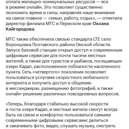
Раскрытие
оплата жилищно-коммунальных ресурсов — все
информации
в режиме онлайн. Это позволяет существенно
Информация
экономить время и силы, направляя наше внимание
акционерам
на самое главное — семью, работу, отдых», ― отметила
Документы
директор филиала МТС в Пермском крае
Оксана
ПАО
Кайгородова
.
"МТС"
МТС также обеспечила связью стандарта LTE село
Собрания
Воронцовка Полтавского района Омской области.
акционеров
Запуск базовой станции открыл доступ к современным
Личный
цифровым сервисам для почти тысячи местных
кабинет
жителей, а также для туристов и рыбаков, посещающих
акционера
озеро Кадал, расположенное поблизости населенного
Акционерный
пункта. Сеть «четвертого» поколения позволяет
капитал
пользоваться услугами скоростного мобильного
Контроль
интернета и получить доступ к общению
и
в мессенджерах, размещению фотографий, а также
аудит
онлайн-решению различных повседневных вопросов.
Рынок
акций
«Теперь, благодаря стабильно высокой скорости
и гости озера Кадал, и местные жители смогут всегда
Описание
быть на связи и комфортно пользоваться самыми
Программа
современными цифровыми сервисами: делиться
приобретения
и закачивать фото, видео, слушать музыку, смотреть
Порядок