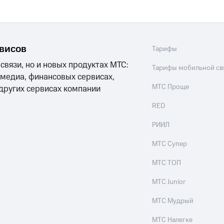
рвисов
Тарифы
 связи, но и новых продуктах МТС:
Тарифы мобильной св
 медиа, финансовых сервисах,
МТС Проще
 других сервисах компании
RED
РИИЛ
МТС Супер
МТС ТОП
МТС Junior
МТС Мудрый
МТС Налегке