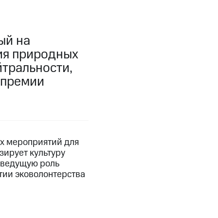
ый на
ия природных
тральности,
 премии
их мероприятий для
зирует культуру
т ведущую роль
тии эковолонтерства