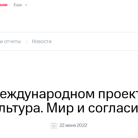
ании
Еще
ТС
Пресс-релизы
МТС о технологиях
ТС
История компании
Руководство региона
Правова
стижения
Интервью
Финансовая отчетность
Конта
 и отчеты
Новости
тивный секретарь
Раскрытие информации
Информа
ный кабинет акционера
Акционерный капитал
Конт
Порядок выкупа акций
Дивиденды
Рынок облигаци
 погашении именных облигаций
Другое
Регистрато
еждународном проек
льтура. Мир и соглас
22 июня 2022