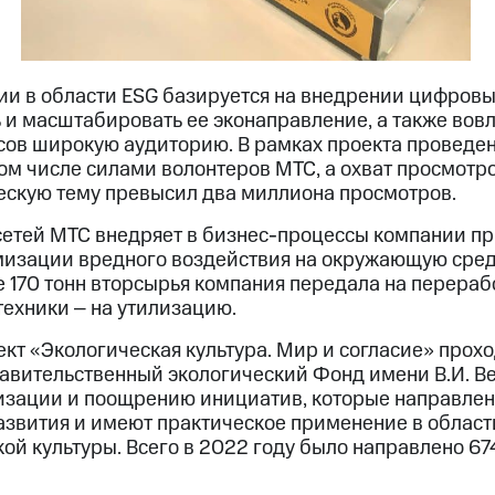
ии в области ESG базируется на внедрении цифровых
 и масштабировать ее эконаправление, а также вов
сов широкую аудиторию. В рамках проекта проведе
том числе силами волонтеров МТС, а охват просмотр
ческую тему превысил два миллиона просмотров.
сетей МТС внедряет в бизнес-процессы компании п
изации вредного воздействия на окружающую среду
 170 тонн вторсырья компания передала на перераб
техники ‒ на утилизацию.
 «Экологическая культура. Мир и согласие» проход
авительственный экологический Фонд имени В.И. Ве
изации и поощрению инициатив, которые направлен
азвития и имеют практическое применение в облас
ой культуры. Всего в 2022 году было направлено 674