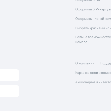
Оформить eSIM
Оформить SIM-карту в
Оформить чистый но
Выбрать красивый но
Больше возможностей
номера
О компании
Подде
Карта салонов экоси
Акционерам и инвест