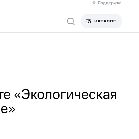
Поддержка
О МТС
я информация
Контакты
КАТАЛОГ
Медиа-центр
кты
Новости в регионе
Инвесторам и акционерам
ция акционерам
Документы
роль и аудит
Рынок акций
й
Описание
р
Реквизиты
Контакты
Устойчивое развитие
Комплаенс и деловая этика
На главную
те «Экологическая
ие»