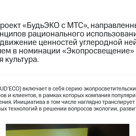
роект «БудьЭКО с МТС», направленн
нципов рационального использован
одвижение ценностей углеродной ней
лем в номинации «Экопросвещение»
 культура.
UD’ECO) включает в себя серию экопросветительск
ов и клиентов, в рамках которых компания популяри
ения. Инициатива в том числе наглядно транслируе
х технологий в решении вопросов экологии, разви