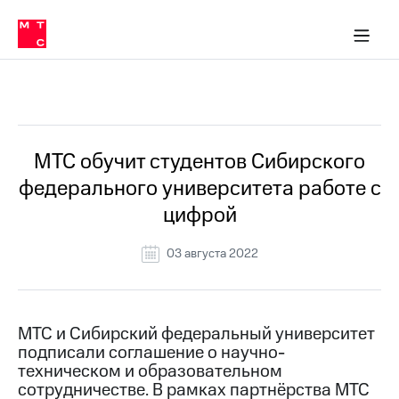
О
сторам и акционерам
Комплаенс и деловая этика
Устойчивое развитие
Медиа-центр
О МТС
О МТС
На главную
компании
О
компании
Стратегия
Стратегия
Все Новости
Карьера
в МТС
Карьера
в МТС
Пресс-
МТС обучит студентов Сибирского
релизы
История
федерального университета работе с
компании
МТС
цифрой
о технологиях
Руководство
региона
03 августа 2022
Правовая
информация
Контакты
МТС и Сибирский федеральный университет
подписали соглашение о научно-
Медиа-центр
техническом и образовательном
Пресс-
сотрудничестве. В рамках партнёрства МТС
релизы