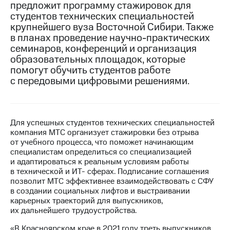
предложит программу стажировок для
студентов технических специальностей
МТС
крупнейшего вуза Восточной Сибири. Также
о технологиях
в планах проведение научно-практических
Достижения
семинаров, конференций и организация
образовательных площадок, которые
Интервью
помогут обучить студентов работе
с передовыми цифровыми решениями.
Финансовая
отчетность
Контакты
Для успешных студентов технических специальностей
компания МТС организует стажировки без отрыва
Новости
от учебного процесса, что поможет начинающим
в
специалистам определиться со специализацией
регионе
и адаптироваться к реальным условиям работы
в технической и ИТ- сферах. Подписание соглашения
м и акционерам
позволит МТС эффективнее взаимодействовать с СФУ
Корпоративное
в создании социальных лифтов и выстраивании
управление
карьерных траекторий для выпускников,
их дальнейшего трудоустройства.
Корпоративный
секретарь
«В Красноярском крае в 2021 году треть выпускников