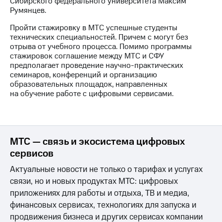
Сибирского федерального университета Максим
выкупа
Румянцев.
акций
Дивиденды
Пройти стажировку в МТС успешные студенты
Рынок
технических специальностей. Причем с могут без
облигаций
отрыва от учебного процесса. Помимо программы
стажировок соглашение между МТС и СФУ
Описание
предполагает проведение научно-практических
Еврооблигации-2023
семинаров, конференций и организацию
Уведомление
образовательных площадок, направленных
о
на обучение работе с цифровыми сервисами.
погашении
именных
облигаций
Другое
МТС — связь и экосистема цифровых
Регистратор
сервисов
Реквизиты
Контакты
Актуальные новости не только о тарифах и услугах
йчивое развитие
связи, но и новых продуктах МТС: цифровых
и деловая этика
приложениях для работы и отдыха, ТВ и медиа,
На главную
финансовых сервисах, технологиях для запуска и
продвижения бизнеса и других сервисах компании