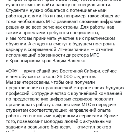
Раскрытие
вузов не смогли найти работу по специальности.
информации
Студентам нужно общаться с потенциальными
Информация
работодателями. Но и нам, например, такое общение
акционерам
тоже необходимо. МТС развивает сложные цифровые
Документы
решения во всех регионах страны. Для работы над
ПАО
такими проектами требуются специалисты,
"МТС"
и мы готовы принимать участие в их практическом
Собрания
обучении. А студенты смогут в будущем построить
акционеров
карьеру в современной ИТ-компании», — отметил
Личный
исполняющий обязанности директора МТС
кабинет
в Красноярском крае Вадим Валенко.
акционера
Акционерный
«СФУ — крупнейший вуз Восточной Сибири, сейчас
капитал
в нем обучаются около 26 000 студентов.
Контроль
Мы заинтересованы, чтобы они получали
и
представление о практической стороне своих будущих
аудит
профессий. Сотрудничество с крупнейшей компанией
Рынок
по предоставлению цифровых сервисов позволит
акций
организовать работу с экспертами МТС и передаче
студентам соответствующих направлений опыта
Описание
работы со сложными цифровыми сервисами. Кроме
Программа
того, познакомит молодых людей с актуальными
приобретения
задачами реального бизнеса», — отметил ректор
Порядок