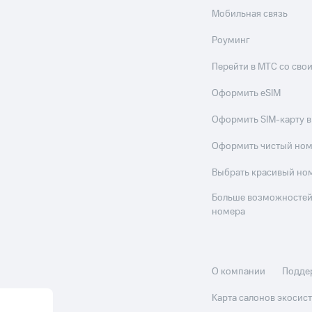
Мобильная связь
Роуминг
Перейти в МТС со св
Оформить eSIM
Оформить SIM-карту в
Оформить чистый но
Выбрать красивый но
Больше возможностей
номера
О компании
Подде
Карта салонов экоси