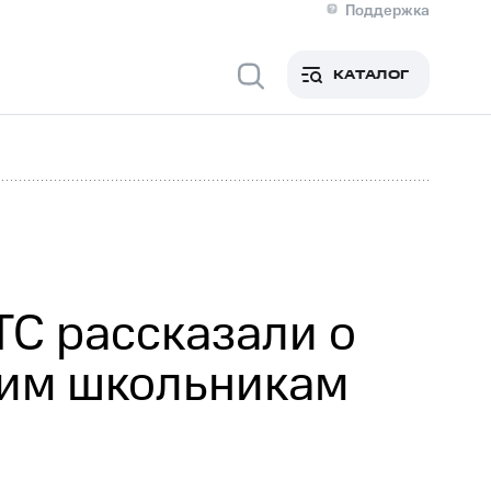
Поддержка
О МТС
я информация
Контакты
КАТАЛОГ
Медиа-центр
кты
Новости в регионе
Инвесторам и акционерам
ция акционерам
Документы
роль и аудит
Рынок акций
й
Описание
р
Реквизиты
Контакты
Устойчивое развитие
Комплаенс и деловая этика
На главную
ТС рассказали о
ким школьникам