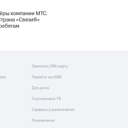
ёры компании МТС.
Страна «СвязиЯ»
 ребятам
Заменить SIM-карту
язи
Перейти на eSIM
Для дома
Спутниковое ТВ
Сервисы и развлечения
Развлечения