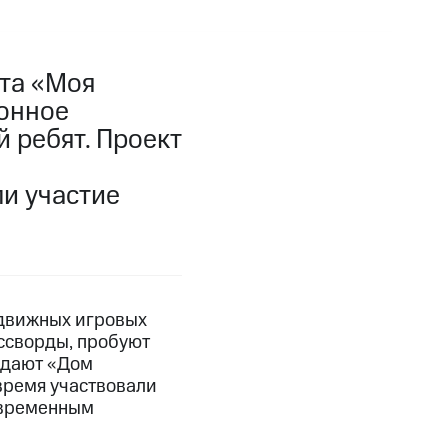
та «Моя
онное
 ребят. Проект
и участие
одвижных игровых
ссворды, пробуют
здают «Дом
время участвовали
современным