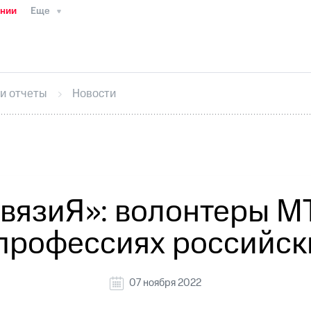
ании
Еще
ТС
Пресс-релизы
МТС о технологиях
ТС
История компании
Руководство региона
Правова
стижения
Интервью
Финансовая отчетность
Конта
 и отчеты
Новости
тивный секретарь
Раскрытие информации
Информа
ный кабинет акционера
Акционерный капитал
Конт
Порядок выкупа акций
Дивиденды
Рынок облигаци
 погашении именных облигаций
Другое
Регистрато
вязиЯ»: волонтеры М
-профессиях российс
07 ноября 2022