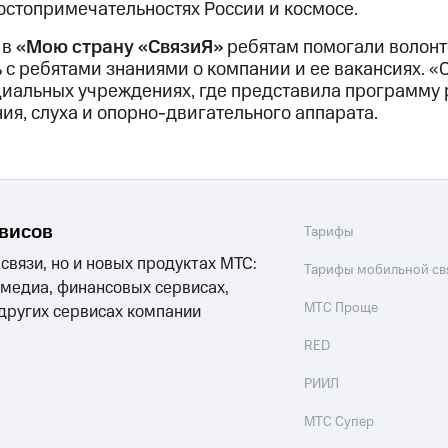
остопримечательностях России и космосе.
 в
«Мою страну «СвязиЯ»
ребятам помогали волонт
 с ребятами знаниями о компании и ее вакансиях. «
циальных учреждениях, где представила программу
ия, слуха и опорно-двигательного аппарата.
рвисов
Тарифы
 связи, но и новых продуктах МТС:
Тарифы мобильной св
 медиа, финансовых сервисах,
МТС Проще
 других сервисах компании
RED
РИИЛ
МТС Супер