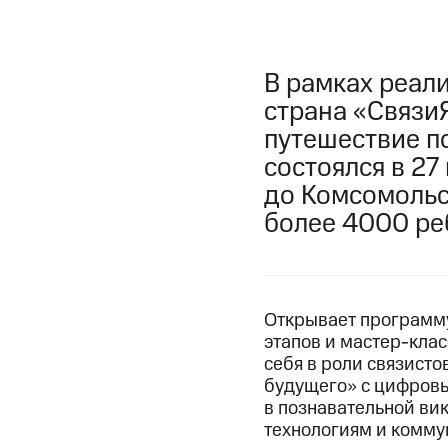
В рамках реал
страна «Связи
путешествие по
состоялся в 27
до Комсомольс
более 4000 реб
Открывает программу
этапов и мастер-кла
себя в роли связист
будущего» с цифровы
в познавательной вик
технологиям и комму