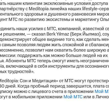
ать нашим клиентам эксклюзивные условия доступа
партнёрству с Meditopia линейка наших lifestyle-сер
ентального здоровья и душевного равновесия миров
ент МТС по развитию экосистемы и маркетингу Оль
динить наши усилия с МТС, компанией, известной 
решениям, — сказал Berk Yılmaz (Берк Йылмаз), соу
демонстрирует общее видение того, как сделать ме
м самым позволяя людям жить спокойной и сбаланс
несомненно, позволит нам охватить более широкую 
 миссии: поддержать как можно больше людей на их
ья. Абоненты МТС теперь смогут иметь неограничен
ia, включающей в себя инструменты для осознанного
ых трудностей».
editopia: Сон и Медитация» от МТС могут протестир
30 дней. Когда пробный период завершится, плата с
одписку можно с лицевого счета в приложении
Мой М
огут в мобильном приложении
Мой МТС
или в Лично