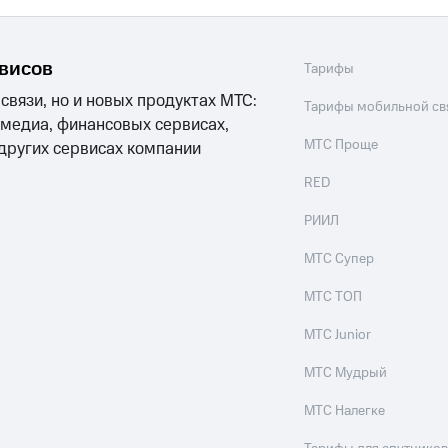
рвисов
Тарифы
 связи, но и новых продуктах МТС:
Тарифы мобильной св
 медиа, финансовых сервисах,
МТС Проще
 других сервисах компании
RED
РИИЛ
МТС Супер
МТС ТОП
МТС Junior
МТС Мудрый
МТС Налегке