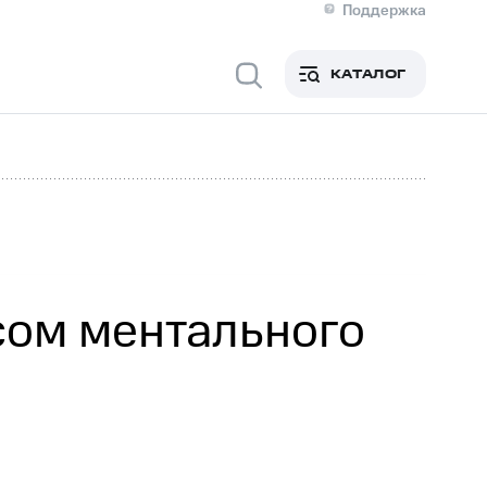
Поддержка
О МТС
я информация
Контакты
КАТАЛОГ
Медиа-центр
кты
Новости в регионе
Инвесторам и акционерам
ция акционерам
Документы
роль и аудит
Рынок акций
й
Описание
р
Реквизиты
Контакты
Устойчивое развитие
Комплаенс и деловая этика
На главную
сом ментального