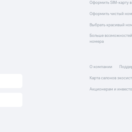
Оформить SIM-карту в
Оформить чистый но
Выбрать красивый но
Больше возможностей
номера
О компании
Подде
Карта салонов экоси
Акционерам и инвест