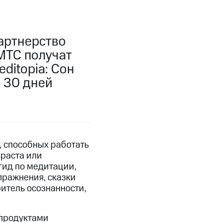
артнерство
 МТС получат
ditopia: Сон
 30 дней
, способных работать
раста или
гид по медитации,
пражнения, сказки
итель осознанности,
продуктами