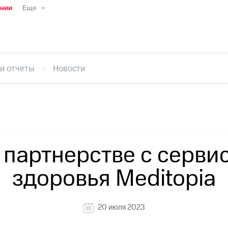
ании
Еще
ТС
Пресс-релизы
МТС о технологиях
ТС
История компании
Руководство региона
Правова
стижения
Интервью
Финансовая отчетность
Конта
 и отчеты
Новости
тивный секретарь
Раскрытие информации
Информа
ный кабинет акционера
Акционерный капитал
Конт
Порядок выкупа акций
Дивиденды
Рынок облигаци
 погашении именных облигаций
Другое
Регистрато
 партнерстве с серви
здоровья Meditopia
20 июля 2023