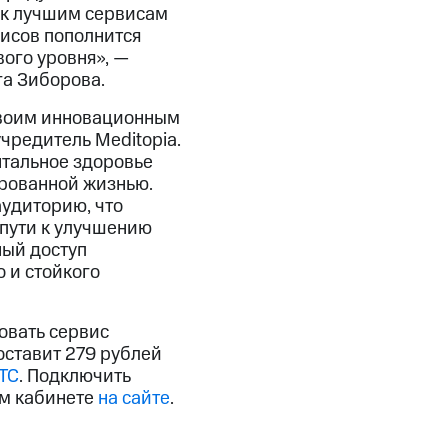
 к лучшим сервисам
висов пополнится
ого уровня», —
га Зиборова.
своим инновационным
чредитель Meditopia.
нтальное здоровье
ированной жизнью.
аудиторию, что
 пути к улучшению
ный доступ
 и стойкого
овать сервис
оставит 279 рублей
ТС
. Подключить
м кабинете
на сайте
.