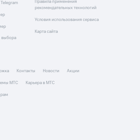
Правила применения
 Telegram
рекомендательных технологий
мер
Условия использования сервиса
мер
Карта сайта
 выбора
ржка
Контакты
Новости
Акции
стемы МТС
Карьера в МТС
орам