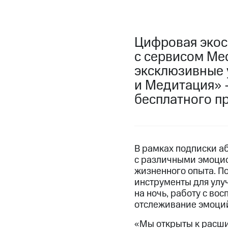
Цифровая экос
с сервисом Med
эксклюзивные 
и Медитация» 
бесплатного п
В рамках подписки аб
с различными эмоцио
жизненного опыта. П
инструменты для улу
на ночь, работу с во
отслеживание эмоций
«Мы открыты к расш