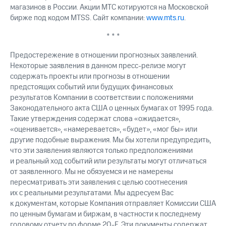
магазинов в России. Акции МТС котируются на Московской
бирже под кодом MTSS. Сайт компании:
www.mts.ru
.
* * *
Предостережение в отношении прогнозных заявлений.
Некоторые заявления в данном пресс-релизе могут
содержать проекты или прогнозы в отношении
предстоящих событий или будущих финансовых
результатов Компании в соответствии с положениями
Законодательного акта США о ценных бумагах от 1995 года.
Такие утверждения содержат слова «ожидается»,
«оценивается», «намеревается», «будет», «мог бы» или
другие подобные выражения. Мы бы хотели предупредить,
что эти заявления являются только предположениями
и реальный ход событий или результаты могут отличаться
от заявленного. Мы не обязуемся и не намерены
пересматривать эти заявления с целью соотнесения
их с реальными результатами. Мы адресуем Вас
к документам, которые Компания отправляет Комиссии США
по ценным бумагам и биржам, в частности к последнему
годовому отчету по форме 20-F. Эти документы содержат