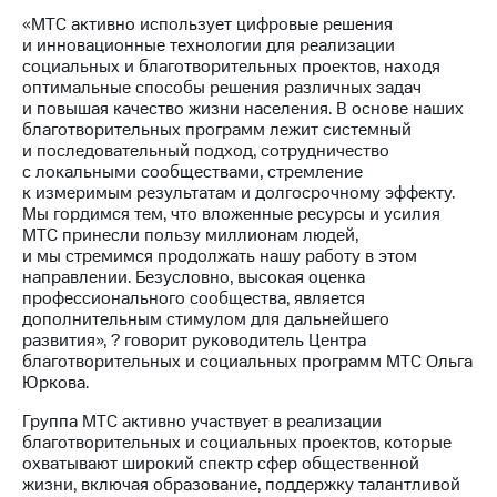
Раскрытие
«МТС активно использует цифровые решения
информации
и инновационные технологии для реализации
Информация
социальных и благотворительных проектов, находя
акционерам
оптимальные способы решения различных задач
Документы
и повышая качество жизни населения. В основе наших
ПАО
благотворительных программ лежит системный
"МТС"
и последовательный подход, сотрудничество
Собрания
с локальными сообществами, стремление
акционеров
к измеримым результатам и долгосрочному эффекту.
Личный
Мы гордимся тем, что вложенные ресурсы и усилия
кабинет
МТС принесли пользу миллионам людей,
акционера
и мы стремимся продолжать нашу работу в этом
Акционерный
направлении. Безусловно, высокая оценка
капитал
профессионального сообщества, является
Контроль
дополнительным стимулом для дальнейшего
и
развития», ? говорит руководитель Центра
аудит
благотворительных и социальных программ МТС Ольга
Рынок
Юркова.
акций
Группа МТС активно участвует в реализации
Описание
благотворительных и социальных проектов, которые
Программа
охватывают широкий спектр сфер общественной
приобретения
жизни, включая образование, поддержку талантливой
Порядок