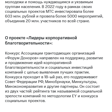
молодежи и помощь нуждающимся и уязвимым
выкупа
группам населения. В 2022 году в рамках своих
акций
социальных проектов МТС инвестировала более
Дивиденды
603 млн. рублей и провела более 5000 мероприятий,
Рынок
объединив 20 млн. участников по всей стране.
облигаций
Описание
Еврооблигации-2023
О проекте «Лидеры корпоративной
Уведомление
благотворительности»:
о
погашении
Конкурс Ассоциации грантодающих организаций
именных
«Форум Доноров» направлен на поддержку, развитие
облигаций
и продвижение идей корпоративной
Другое
благотворительности и социальных инвестиций
компаний с целью выявления лучших практик.
Регистратор
Конкурса проходит в 18-ый раз, его поддерживают
Реквизиты
Совет Федерации РФ, Минобрнауки, Минкультуры,
Контакты
Минэкономразвития и другие партнеры. Он состоит
йчивое развитие
из двух частей: рейтинга так называемой социальной
и деловая этика
зрелости компаний по методологии EY и конкурса
На главную
социальных проектов.