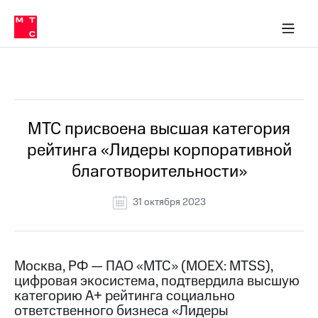
О
сторам и акционерам
Комплаенс и деловая этика
Устойчивое развитие
Медиа-центр
О МТС
О МТС
На главную
компании
О
компании
Стратегия
Стратегия
Все Новости
Карьера
в МТС
Карьера
в МТС
Пресс-
МТС присвоена высшая категория
релизы
История
рейтинга «Лидеры корпоративной
компании
МТС
благотворительности»
о технологиях
Руководство
региона
31 октября 2023
Правовая
информация
Контакты
Москва, РФ — ПАО «МТС» (MOEX: MTSS),
цифровая экосистема, подтвердила высшую
Медиа-центр
категорию А+ рейтинга социально
Пресс-
ответственного бизнеса «Лидеры
релизы