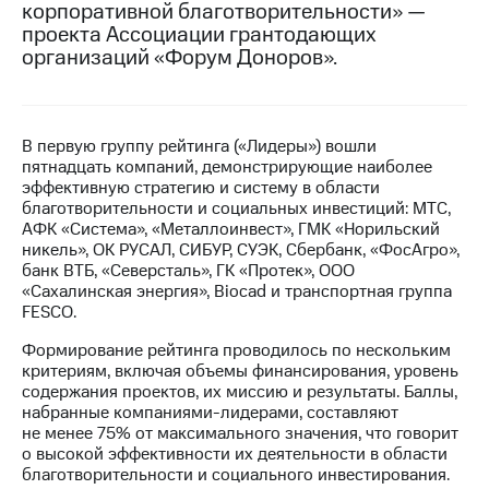
корпоративной благотворительности» —
проекта Ассоциации грантодающих
МТС
организаций «Форум Доноров».
о технологиях
Достижения
Интервью
В первую группу рейтинга («Лидеры») вошли
пятнадцать компаний, демонстрирующие наиболее
Финансовая
эффективную стратегию и систему в области
отчетность
благотворительности и социальных инвестиций: МТС,
АФК «Система», «Металлоинвест», ГМК «Норильский
Контакты
никель», ОК РУСАЛ, СИБУР, СУЭК, Сбербанк, «ФосАгро»,
банк ВТБ, «Северсталь», ГК «Протек», ООО
Новости
«Сахалинская энергия», Biocad и транспортная группа
в
FESCO.
регионе
Формирование рейтинга проводилось по нескольким
м и акционерам
критериям, включая объемы финансирования, уровень
Корпоративное
содержания проектов, их миссию и результаты. Баллы,
управление
набранные компаниями-лидерами, составляют
не менее 75% от максимального значения, что говорит
Корпоративный
о высокой эффективности их деятельности в области
секретарь
благотворительности и социального инвестирования.