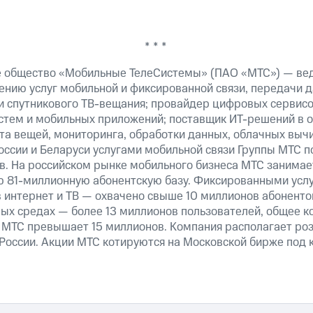
* * *
е общество «Мобильные ТелеСистемы» (ПАО «МТС») — ве
ению услуг мобильной и фиксированной связи, передачи д
 и спутникового ТВ-вещания; провайдер цифровых сервис
истем и мобильных приложений; поставщик ИТ-решений в 
та вещей, мониторинга, обработки данных, облачных выч
оссии и Беларуси услугами мобильной связи Группы МТС п
в. На российском рынке мобильного бизнеса МТС занима
 81-миллионную абонентскую базу. Фиксированными усл
 интернет и ТВ — охвачено свыше 10 миллионов абоненто
ных средах — более 13 миллионов пользователей, общее к
 МТС превышает 15 миллионов. Компания располагает роз
 России. Акции МТС котируются на Московской бирже под 