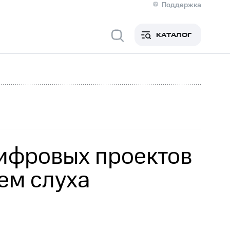
Поддержка
О МТС
я информация
Контакты
КАТАЛОГ
Медиа-центр
кты
Новости в регионе
Инвесторам и акционерам
ция акционерам
Документы
роль и аудит
Рынок акций
й
Описание
р
Реквизиты
Контакты
Устойчивое развитие
Комплаенс и деловая этика
На главную
ифровых проектов
ем слуха