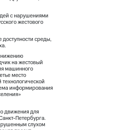
дей с нарушениями
усского жестового
 доступности среды,
ха.
 снижению
дчик на жестовый
гия машинного
ретье место
й технологической
тема информирования
селения»
о движения для
Санкт-Петербурга.
нарушенным слухом