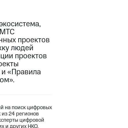
экосистема,
 МТС
нных проектов
жку людей
ации проектов
оекты
 и «Правила
ом».
й на поиск цифровых
 из 24 регионов
эксперты цифровой
х и других НКО,