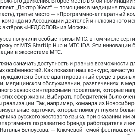
орожного движения. Второе место в этой номинации 
ллект „Доктор Жест“ — помощник в медицине глухи
ласть), третье место — «Программно-аппаратный ком
 команда из Ассоциации деятелей инклюзивного и
х актёров «НЕДОСЛОВ» из Москвы.
курса получили особые призы МТС, в том числе серт
ржку от MTS StartUp Hub и МТС IDA. Эти инновации 
зации в экосистеме МТС.
жна означать доступность и равные возможности дл
х особенностей. Как показал наш конкурс, зачастую 
 нуждаются в более адаптированный среде в разных
ии, медицинском обслуживании, развлечениях, в мед
много заявок с интересными проектами, которые на
 этих сфер жизни. Выбирать победителей было очень
ы реализации. Так, например, команда из Новосибир
визуальные карточки, которые помогут глухим боль
одчика русского жестового языка, при оказании им 
епартамента по развитию бренда работодателя и в
аталья Белоусова. — Ключевой темой фестиваля ст