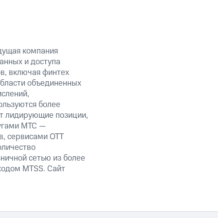
дущая компания
анных и доступа
ов, включая финтех
области объединенных
ислений,
ользуются более
ет лидирующие позиции,
угами МТС —
в, сервисами OTT
оличество
ничной сетью из более
кодом MTSS. Сайт