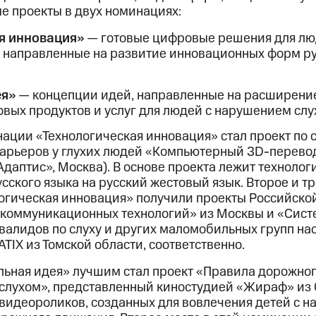
е проекты в двух номинациях:
я инновация»
— готовые цифровые решения для лю
ле направленные на развитие инновационных форм р
ея»
— концепции идей, направленные на расширение
овых продуктов и услуг для людей с нарушением слу
ации «Технологическая инновация» стал проект по
арьеров у глухих людей «Компьютерный 3D-перево
Адaптиc», Москва). В основе проекта лежит техноло
усского языка на русский жестовый язык. Второе и т
огическая инновация» получили проекты Российско
 коммуникационных технологий» из Москвы и «Сис
валидов по слуху и других маломобильных групп на
IX из Томской области, соответственно.
ьная идея» лучшим стал проект «Правила дорожног
слухом», представленный киностудией «Жираф» из 
видеороликов, созданных для вовлечения детей с 