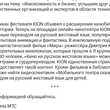
л на тему: «Инклюзивность и бизнес: услышим друг 
ственных организаций и экспертов в области техн
амках фестиваля KION объявил о расширении киноби
ории. Теперь на площадке онлайн-кинотеатра KION
нным переводом на русский жестовый язык: популяр
льтовая анимация и фантастика. В инклюзивную по
антастический фильм «Мира» режиссёра Дмитрия К
орительных кинопоказах, которые прошли в 11 крупн
00 человек. «Кино на русском жестовом языке» можн
итрами и сурдопереводом. KION единственная стри
едоставляет такой контент. Кроме фильмов в библио
кже найти видеоспектакли «Мобильного театра сказ
дом на русский жестовый язык для детей.
* * *
информацией обращайтесь:
ппы МТС