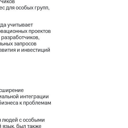
тчиков
ес для особых групп,
гда учитывает
новационных проектов
 разработчиков,
льных запросов
азвития и инвестиций
асширение
иальной интеграции
 бизнеса к проблемам
я людей с особыми
 язык, был также