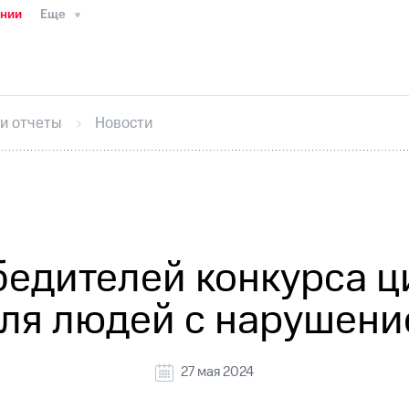
ании
Еще
ТС
Пресс-релизы
МТС о технологиях
ТС
История компании
Руководство региона
Правова
стижения
Интервью
Финансовая отчетность
Конта
 и отчеты
Новости
тивный секретарь
Раскрытие информации
Информа
ный кабинет акционера
Акционерный капитал
Конт
Порядок выкупа акций
Дивиденды
Рынок облигаци
 погашении именных облигаций
Другое
Регистрато
бедителей конкурса ц
для людей с нарушени
27 мая 2024