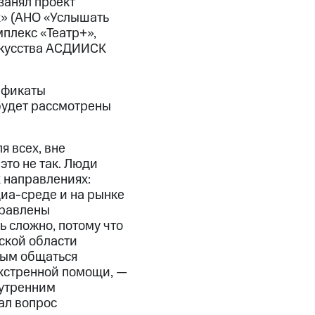
занял проект
х» (АНО «Услышать
плекс «Театр+»,
скусства АСДИИСК
ификаты
будет рассмотрены
я всех, вне
это не так. Люди
 направлениях:
иа-среде и на рынке
правлены
 сложно, потому что
ской области
ным общаться
экстренной помощи, —
нутренним
ал вопрос