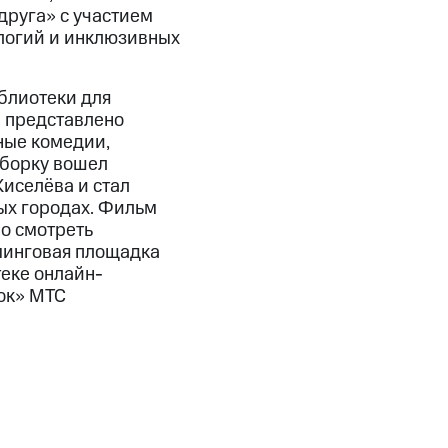
друга» с участием
ологий и инклюзивных
блиотеки для
 представлено
ные комедии,
дборку вошел
иселёва и стал
ых городах. Фильм
о смотреть
минговая площадка
теке онлайн-
ок» МТС