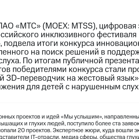
ПАО «МТС» (MOEX: MTSS), цифровая 
оссийского инклюзивного фестиваля
 подвела итоги конкурса инновацио
вленного на поиск решений в поддер
слуха. По итогам публичной презент
тов победителями конкурса стали пр
 3D-переводчик на жестовый язык»
жения для детей с нарушенным слух
онных проектов и идей «Мы услышим», направленны
ышащих и глухих людей, поступило более ста заявок
 попали 20 проектов. Экспертное жюри, куда вошли 
ставители IT-отрасли, медиа сферы, общества глухи