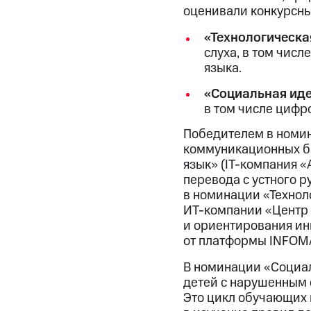
оценивали конкурсны
«Технологическа
слуха, в том чис
языка.
«Социальная ид
в том числе цифр
Победителем в номин
коммуникационных б
язык» (IT-компания «
перевода с устного р
в номинации «Технол
ИТ-компании «Центр
и ориентирования ин
от платформы INFOMAT
В номинации «Социал
детей с нарушенным 
Это цикл обучающих 