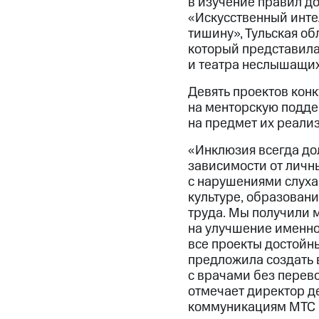
в изучение правил д
«Искусственный инте
тишину», Тульская об
который представила
и театра неслышащи
Девять проектов кон
на менторскую подде
на предмет их реали
«Инклюзия всегда дол
зависимости от личны
с нарушениями слуха
культуре, образован
труда. Мы получили 
на улучшение именно
все проекты достойн
предложила создать 
с врачами без перев
отмечает директор д
коммуникациям МТС Н