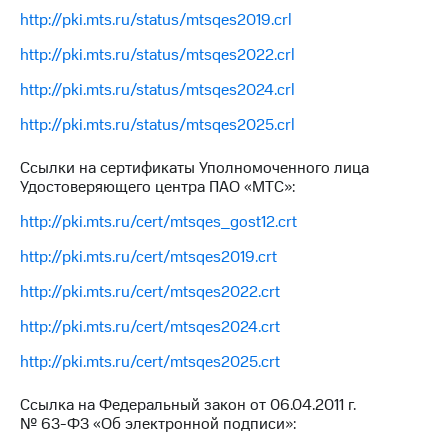
http://pki.mts.ru/status/mtsqes2019.crl
МТС
о технологиях
http://pki.mts.ru/status/mtsqes2022.crl
http://pki.mts.ru/status/mtsqes2024.crl
Достижения
http://pki.mts.ru/status/mtsqes2025.crl
Интервью
Финансовая
Ссылки на сертификаты Уполномоченного лица
отчетность
Удостоверяющего центра ПАО «МТС»:
http://pki.mts.ru/cert/mtsqes_gost12.crt
Контакты
http://pki.mts.ru/cert/mtsqes2019.crt
Новости
в
http://pki.mts.ru/cert/mtsqes2022.crt
регионе
http://pki.mts.ru/cert/mtsqes2024.crt
м и акционерам
Корпоративное
http://pki.mts.ru/cert/mtsqes2025.crt
управление
Ссылка на Федеральный закон от 06.04.2011 г.
Корпоративный
№
63-ФЗ
«Об электронной подписи»:
секретарь