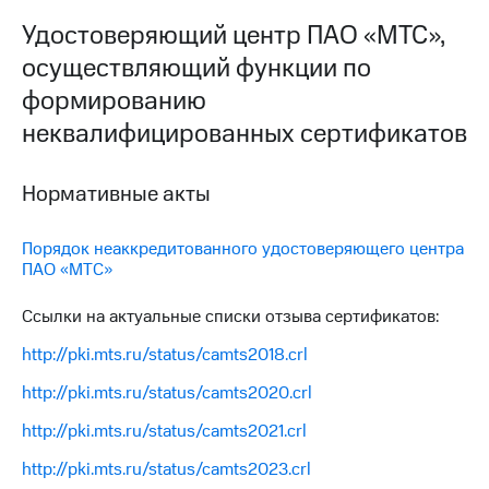
выкупа
Удостоверяющий центр ПАО «МТС»,
акций
Дивиденды
осуществляющий функции по
Рынок
формированию
облигаций
неквалифицированных сертификатов
Описание
Еврооблигации-2023
Уведомление
Нормативные акты
о
погашении
именных
Порядок неаккредитованного удостоверяющего центра
облигаций
ПАО «МТС»
Другое
Ссылки на актуальные списки отзыва сертификатов:
Регистратор
Реквизиты
http://pki.mts.ru/status/camts2018.crl
Контакты
йчивое развитие
http://pki.mts.ru/status/camts2020.crl
и деловая этика
http://pki.mts.ru/status/camts2021.crl
На главную
http://pki.mts.ru/status/camts2023.crl