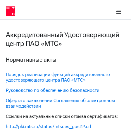
О
сторам и акционерам
Комплаенс и деловая этика
Устойчивое развитие
Медиа-центр
О МТС
О МТС
На главную
компании
О
компании
Стратегия
Стратегия
Аккредитованный Удостоверяющий
Карьера
в МТС
Карьера
центр ПАО «МТС»
в МТС
Пресс-
релизы
История
Нормативные акты
компании
МТС
о технологиях
Руководство
Порядок реализации функций аккредитованного
региона
удостоверяющего центра ПАО «МТС»
Руководство по обеспечению безопасности
Правовая
информация
Оферта о заключении Соглашения об электронном
взаимодействии
Контакты
Ссылки на актуальные списки отзыва сертификатов:
Медиа-центр
Пресс-
http://pki.mts.ru/status/mtsqes_gost12.crl
релизы