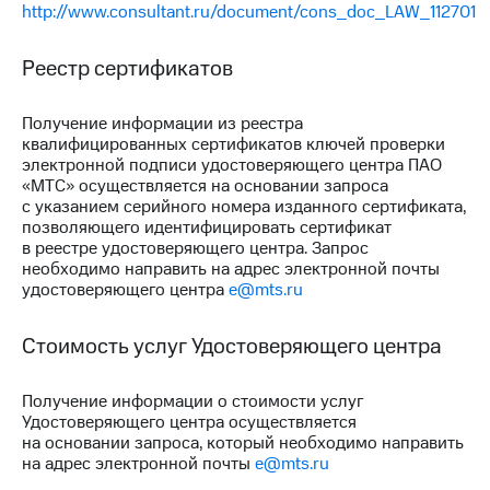
Раскрытие
http://www.consultant.ru/document/cons_doc_LAW_112701
информации
Информация
Реестр сертификатов
акционерам
Документы
ПАО
Получение информации из реестра
"МТС"
квалифицированных сертификатов ключей проверки
Собрания
электронной подписи удостоверяющего центра ПАО
акционеров
«МТС» осуществляется на основании запроса
Личный
с указанием серийного номера изданного сертификата,
кабинет
позволяющего идентифицировать сертификат
акционера
в реестре удостоверяющего центра. Запрос
Акционерный
необходимо направить на адрес электронной почты
капитал
удостоверяющего центра
e@mts.ru
Контроль
и
аудит
Стоимость услуг Удостоверяющего центра
Рынок
акций
Получение информации о стоимости услуг
Описание
Удостоверяющего центра осуществляется
Программа
на основании запроса, который необходимо направить
приобретения
на адрес электронной почты
e@mts.ru
Порядок