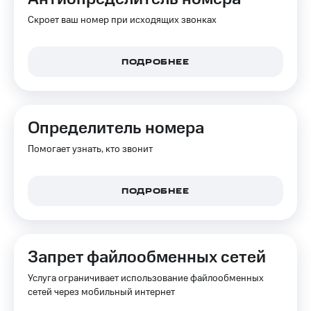
Интернет,
Выбрать
ТВ и телефон
красивый
Скроет ваш номер при исходящих звонках
для дома
номер
Заменить
ПОДРОБНЕЕ
Личный
SIM-
кабинет
карту
спутникового
ТВ
Перейти
Скачать
на
Определитель номера
приложение
eSIM
Мой
Помогает узнать, кто звонит
МТС
Для дома
МТС
Спутниковое ТВ
Premium
Выберите
ПОДРОБНЕЕ
и подключите
Подписка
ТВ
на гигабайты
с выгодным
интернета,
тарифом
фильмы,
Запрет файлообменных сетей
музыка
и многое
Интернет,
Услуга ограничивает использование файлообменных
другое
ТВ и телефон
сетей через мобильный интернет
для дома