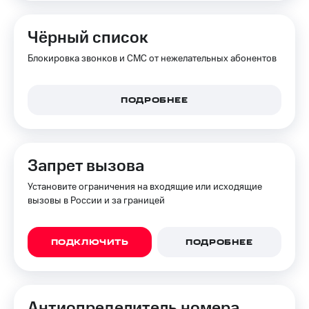
на связь
Чёрный список
Роуминг
Тарифы
RED,
Блокировка звонков и СМС от нежелательных абонентов
Семейная
РИИЛ
группа
и МТС
Супер
Заказать
ПОДРОБНЕЕ
дешевле
SIM-
при
карту
оплате
с карты
Оформить
МТС
Запрет вызова
eSIM
Деньги
Установите ограничения на входящие или исходящие
SIM-
Спутниковое ТВ
вызовы в России и за границей
карта
для
Выберите
иностранцев
и подключите
ПОДКЛЮЧИТЬ
ПОДРОБНЕЕ
ТВ
Оформить
с выгодным
чистый
тарифом
номер
Анти­определитель номера