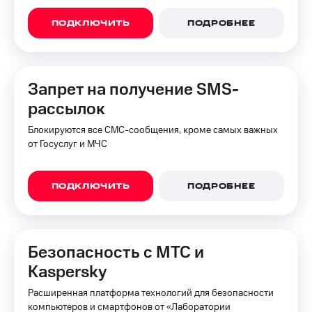
Семейная
группа
ПОДКЛЮЧИТЬ
ПОДРОБНЕЕ
Спутниковое
Скидка
ТВ
на тарифы,
общие
Услуги
подписки
Запрет на получение SMS-
и услуги,
Поддержка
рассылок
доступ
к геолокации
висы и подписки
Блокируются все СМС-сообщения, кроме самых важных
МТС
от Госуслуг и МЧС
Сертификаты
Premium
безопасности
Подписка
Всё
ПОДКЛЮЧИТЬ
ПОДРОБНЕЕ
на гигабайты
под
интернета,
рукой
фильмы,
музыка
в Мой МТС
и многое
Безопасность с МТС и
другое
Посмотрите,
Kaspersky
что
Семейная
полезного
Расширенная платформа технологий для безопасности
группа
есть
компьютеров и смартфонов от «Лаборатории