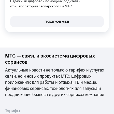
Надёжный цифровой помощник родителей
доход
Приложения
от «Лаборатории Касперского» и МТС
онлайн
от МТС
Страхование
Акции
ПОДРОБНЕЕ
Покупка
Приложения
полисов
КИОН
онлайн
КИОН
Скидка 30%
Музыка
на связь
МТС — связь и экосистема цифровых
КИОН
С картой
сервисов
Строки
МТС
Деньги
Актуальные новости не только о тарифах и услугах
Live
связи, но и новых продуктах МТС: цифровых
МТС
Накопления
Гудок
приложениях для работы и отдыха, ТВ и медиа,
финансовых сервисах, технологиях для запуска и
Откладывайте
Мой
продвижения бизнеса и других сервисах компании
деньги
МТС
и получайте
доход 15%
Все
Тарифы
приложения