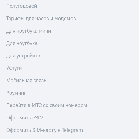
деньги
Полугодовой
при
и получайте
покупке
доход 15%
Тарифы для часов и модемов
со связью
Платежи
МТС
Для ноутбука мини
и
переводы
Для ноутбука
Пополнить
номер
Для устройств
МТС
Услуги
Настройки
автоплатежа
Мобильная связь
Пополнить
Роуминг
номер
другого
Перейти в МТС со своим номером
оператора
Оформить eSIM
Оплата
интернета
Оформить SIM-карту в Telegram
и
ТВ