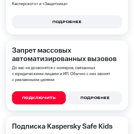
в нашем
Скидка
Касперского» и «Защитника»
приложении
на тарифы,
общие
КИОН
подписки
ПОДРОБНЕЕ
и услуги,
КИОН
доступ
Музыка
к геолокации
КИОН
Кино,
Запрет массовых
Строки
музыка,
автоматизированных вызовов
книги
Live
и не
До вас не дозвонятся с номеров, связанных
только
Гудок
с юридическими лицами и ИП. Обычно с них звонят
с рекламными целями
Безопасность
Мой
МТС
Финансы
ПОДКЛЮЧИТЬ
ПОДРОБНЕЕ
Все
Детям
приложения
и родителям
Инвестиции
Здоровье
Подписка Kaspersky Safe Kids
и фитнес
Получайте