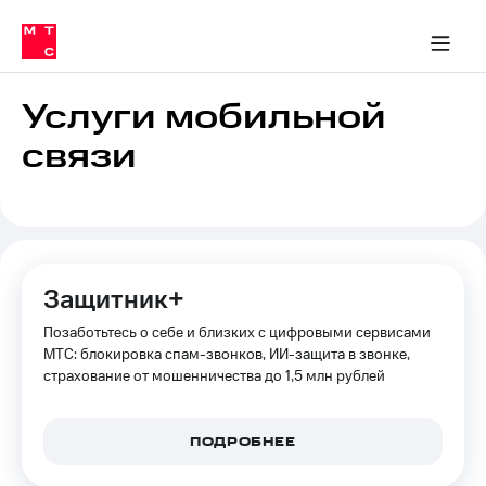
Перенести
ка 30% на связь
обильная связь
Сервисы и подписки
Интернет-магазин
Для дома
Скидка 30% на связь
Личные кабинеты
Финансы
Приложения
номер
ичные кабинеты
в МТС
Мобильная
связь
Услуги мобильной
Тарифы
Интернет
связи
и
ТВ
Услуги
Спутниковое
ТВ
Роуминг
МТС
Защитник+
Деньги
Личный
Позаботьтесь о себе и близких с цифровыми сервисами
кабинет
Мобильная связь
Скачать
МТС: блокировка спам-звонков, ИИ-защита в звонке,
Перенести
приложение
страхование от мошенничества до 1,5 млн рублей
номер
Мой
в МТС
МТС
Акции
Тарифы
ПОДРОБНЕЕ
Скидка 30%
Услуги