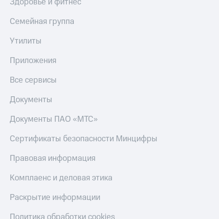
трекеры
Здоровье и фитнес
Умный
Семейная группа
дом
Утилиты
Планшеты
Приложения
Акции
и
Все сервисы
скидки
Документы
Все
товары
Документы ПАО «МТС»
Сертификаты безопасности Минцифры
Правовая информация
Комплаенс и деловая этика
Раскрытие информации
Политика обработки cookies