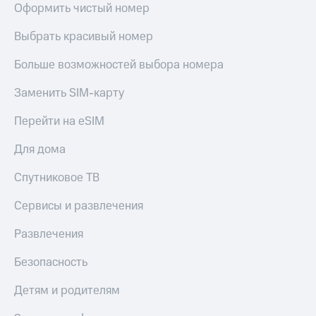
Оформить чистый номер
Переводы
с
Выбрать красивый номер
телефона
на карту
Больше возможностей выбора номера
МТС Pay
Заменить SIM-карту
Оплата
Перейти на eSIM
по QR-
коду
Для дома
за границей
Спутниковое ТВ
тернет-магазин
Смартфоны
Сервисы и развлечения
Наушники
Развлечения
и
колонки
Безопасность
Умные
Детям и родителям
часы
и