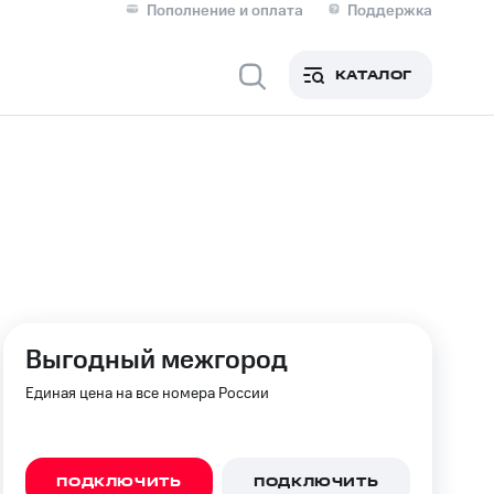
Пополнение и оплата
Поддержка
Скидка 30% на связь
Личные кабинеты
КАТАЛОГ
Мобильная связь
IM-карта для иностранцев
M
Для дома
Выгодный межгород
Сервисы и подписки
Единая цена на все номера России
ПОДКЛЮЧИТЬ
ПОДКЛЮЧИТЬ