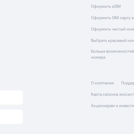
Оформить eSIM
Оформить SIM-карту в
Оформить чистый но
Выбрать красивый но
Больше возможностей
номера
О компании
Подде
Карта салонов экоси
Акционерам и инвест