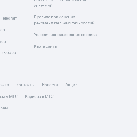
Соглашение о пользовании
системой
Правила применения
 Telegram
рекомендательных технологий
мер
Условия использования сервиса
мер
Карта сайта
 выбора
ржка
Контакты
Новости
Акции
стемы МТС
Карьера в МТС
орам