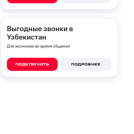
фитнес
Приложения от МТС
Приложения
Выгодные звонки в
Узбекистан
Финансы
Для экономии во время общения
ПОДКЛЮЧИТЬ
ПОДРОБНЕЕ
угого оператора
Оплата
Интернет-магазин