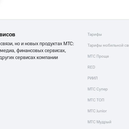
ые часы и трекеры
Умный дом
Планшеты
Акции и 
ле при оплате с карты МТС Деньги
рвисов
Тарифы
 связи, но и новых продуктах МТС:
Тарифы мобильной св
 медиа, финансовых сервисах,
МТС Проще
 других сервисах компании
RED
РИИЛ
МТС Супер
МТС ТОП
МТС Junior
МТС Мудрый