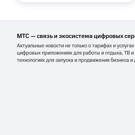
Смартфоны
Наушники и колонки
Умн
Скидка 30% на связь
Тарифы RED, РИИЛ и МТС Супер дешев
Обзоры товаров
МТС — связь и экосистема цифровых се
Актуальные новости не только о тарифах и услугах
Скидки до 40%
цифровых приложениях для работы и отдыха, ТВ и
на смартфоны
технологиях для запуска и продвижения бизнеса и
при покупке со связью МТС