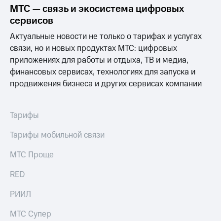
МТС — связь и экосистема цифровых
МТС
сервисов
о технологиях
Актуальные новости не только о тарифах и услугах
Достижения
связи, но и новых продуктах МТС: цифровых
приложениях для работы и отдыха, ТВ и медиа,
Интервью
финансовых сервисах, технологиях для запуска и
Финансовая
продвижения бизнеса и других сервисах компании
отчетность
Контакты
Тарифы
Новости
Тарифы мобильной связи
в
регионе
МТС Проще
м и акционерам
RED
Корпоративное
управление
РИИЛ
Корпоративный
секретарь
МТС Супер