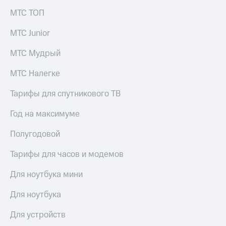
Раскрытие
информации
МТС ТОП
Информация
акционерам
МТС Junior
Документы
ПАО
МТС Мудрый
"МТС"
Собрания
МТС Налегке
акционеров
Личный
Тарифы для спутникового ТВ
кабинет
акционера
Год на максимуме
Акционерный
капитал
Полугодовой
Контроль
и
Тарифы для часов и модемов
аудит
Рынок
Для ноутбука мини
акций
Описание
Для ноутбука
Программа
приобретения
Для устройств
Порядок