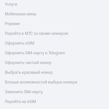
выкупа
Услуги
акций
Дивиденды
Мобильная связь
Рынок
облигаций
Роуминг
Описание
Перейти в МТС со своим номером
Еврооблигации-2023
Уведомление
Оформить eSIM
о
погашении
Оформить SIM-карту в Telegram
именных
облигаций
Оформить чистый номер
Другое
Регистратор
Выбрать красивый номер
Реквизиты
Контакты
Больше возможностей выбора номера
йчивое развитие
и деловая этика
Заменить SIM-карту
На главную
Перейти на eSIM