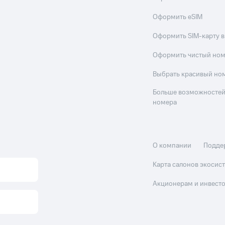
Оформить eSIM
Оформить SIM-карту в
Оформить чистый но
Выбрать красивый но
Больше возможностей
номера
О компании
Подде
Карта салонов экоси
Акционерам и инвест