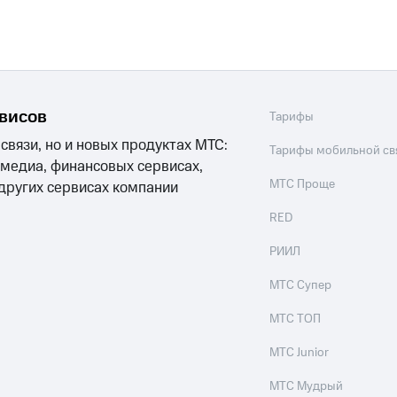
рвисов
Тарифы
 связи, но и новых продуктах МТС:
Тарифы мобильной св
 медиа, финансовых сервисах,
МТС Проще
 других сервисах компании
RED
РИИЛ
МТС Супер
МТС ТОП
МТС Junior
МТС Мудрый