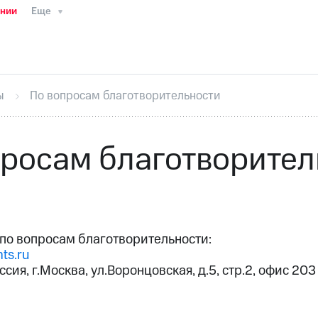
ании
Еще
ТС
Пресс-релизы
МТС о технологиях
ТС
История компании
Руководство региона
Правова
стижения
Интервью
Финансовая отчетность
Конта
ы
По вопросам благотворительности
тивный секретарь
Раскрытие информации
Информа
ный кабинет акционера
Акционерный капитал
Конт
Порядок выкупа акций
Дивиденды
Рынок облигаци
просам благотворител
 погашении именных облигаций
Другое
Регистрато
по вопросам благотворительности:
ts.ru
ссия, г.Москва, ул.Воронцовская, д.5, стр.2, офис 203